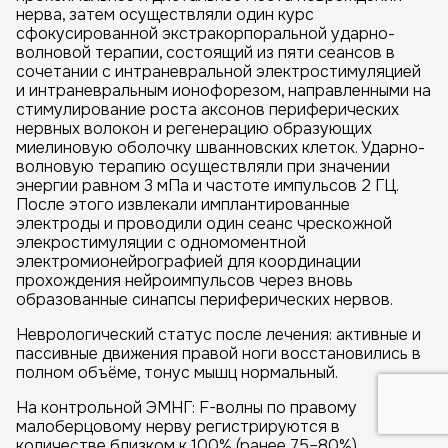
нерва, затем осуществляли один курс
сфокусированной экстракорпоральной ударно-
волновой терапии, состоящий из пяти сеансов в
сочетании с интраневральной электростимуляцией
и интраневральным ионофорезом, направленными на
стимулирование роста аксонов периферических
нервных волокон и регенерацию образующих
миелиновую оболочку шванновских клеток. Ударно-
волновую терапию осуществляли при значении
энергии равном 3 мПа и частоте импульсов 2 ГЦ.
После этого извлекали имплантированные
электроды и проводили один сеанс чрескожной
элекростимуляции с одномоментной
электромионейрографией для координации
прохождения нейроимпульсов через вновь
образованные синапсы периферических нервов.
Неврологический статус после лечения: активные и
пассивные движения правой ноги восстановились в
полном объёме, тонус мышц нормальный.
На контрольной ЭМНГ: F-волны по правому
малоберцовому нерву регистрируются в
количестве близком к 100% (ранее 75–80%).