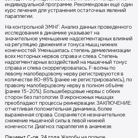
индивидуальной программе. Рекомендован ещё один
курс лечения для устранения остаточных явлений
параплегии.
На контрольной ЭМНГ: Анализ данных проведенного
исследования в динамике указывает на
значительное уменьшение надсегментарных влияний
на регуляцию движения и тонуса мышц нижних
конечностей. Уменьшилась степень демиелинизации
всех моторных нервов справа и слева. Степень
надсегментарных воздействий на мышечный тонус
справа и слева скоррегировалась. F-волны по
левому малоберцовому нерву регистрируются в
количестве 80–85% (ранее не регистрировались), по
правому малоберцовому нерву в полном объёме
(ранее 15–20%). Большеберцовые нервы с обеих
сторон без патологии. В икроножных мышцах
преобладают процессы реинервации. ЗАКЛЮЧЕНИЕ:
отчетливая положительная динамика, более
выраженная справа. Сохраняется незначительное
снижение мышечной силы в левой нижней
конечности. Диагноз: параплегия в анамнезе.
Пациент С-ов, 24 года
. Жалобы на полное