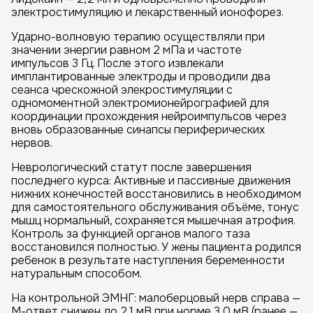
электростимуляцию и лекарственный ионофорез.
Ударно-волновую терапию осуществляли при
значении энергии равном 2 мПа и частоте
импульсов 3 Гц. После этого извлекали
имплантированные электроды и проводили два
сеанса чрескожной элекростимуляции с
одномоментной электромионейрографией для
координации прохождения нейроимпульсов через
вновь образованные синапсы периферических
нервов.
Неврологический статут после завершения
последнего курса: Активные и пассивные движения
нижних конечностей восстановились в необходимом
для самостоятельного обслуживания объёме, тонус
мышц нормальный, сохраняется мышечная атрофия.
Контроль за функцией органов малого таза
восстановился полностью. У жены пациента родился
ребенок в результате наступления беременности
натуральным способом.
На контрольной ЭМНГ: малоберцовый нерв справа —
М-ответ снижен до 2.1 мВ при норме 3,0 мВ (ранее —