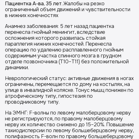
Пациентка А-ва, 35 лет
. Жалобы на резко
ограниченный объем движений и чувствительности
в нижних конечностях
Анамнез заболевания: 5 лет назад пациентка
перенесла гнойный менингит, вследствие
осложнения которого развилась стойкая
параплегия нижних конечностей. Перенесла
операцию по удалению расплавленного гнойным
содержимым участка спинного мозга в грудном
отделе позвоночника (Т10–Т11) без положительной
динамики.
Неврологический статус: активные движения в ногах
ограничены, перемещается по дому на костылях, на
улице в инвалидной коляске. Тонус мышц понижен по
атрофическому типу, гипостезия по
проводниковому типу.
На ЭМНГ: F-волны по левому малоберцовому нерву
не регистрируются, по правому малоберцовому
нерву их количество снижено до 15–20%. Повышение
тахиодисперсии по левому большеберцовому нерву,
полифазность F-волн по правому большеберцовому