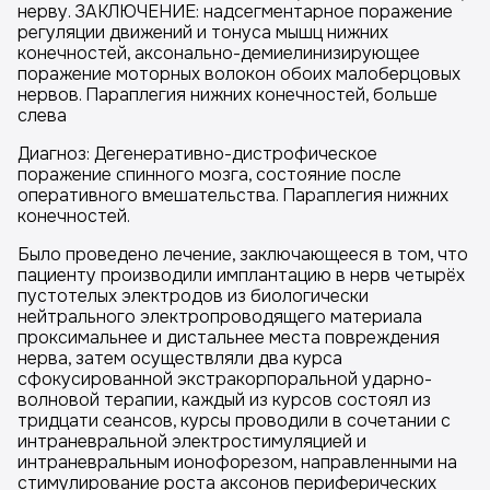
нерву. ЗАКЛЮЧЕНИЕ: надсегментарное поражение
регуляции движений и тонуса мышц нижних
конечностей, аксонально-демиелинизирующее
поражение моторных волокон обоих малоберцовых
нервов. Параплегия нижних конечностей, больше
слева
Диагноз: Дегенеративно-дистрофическое
поражение спинного мозга, состояние после
оперативного вмешательства. Параплегия нижних
конечностей.
Было проведено лечение, заключающееся в том, что
пациенту производили имплантацию в нерв четырёх
пустотелых электродов из биологически
нейтрального электропроводящего материала
проксимальнее и дистальнее места повреждения
нерва, затем осуществляли два курса
сфокусированной экстракорпоральной ударно-
волновой терапии, каждый из курсов состоял из
тридцати сеансов, курсы проводили в сочетании с
интраневральной электростимуляцией и
интраневральным ионофорезом, направленными на
стимулирование роста аксонов периферических