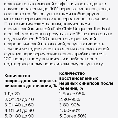
исключительно высокой эффективностью даже в
случае поражения до 90% нервных синапсов, когда
оказываются безрезультатными любые другие
методы оперативного и консервативного лечения.
По статистическим данным, полученными
израильской клиникой «Pain Clinic Unique methods of
medical treatment» по результатам 15-летнего опыта
ведения более 5000 пациентов с различной
неврологической патологией, результативность
лечения методом восстановления сенсомоторной
функции периферических нервов приближается к
100-процентному клинически и лабораторно
подтвержденному положительному результату.
Количество
Количество
восстановленных
поврежденных нервных
нервных синапсов после
синапсов до лечения, %
лечения, %
1. До 20
1. Более 95%
2. От 20 до 40
2. 90–95%
3. От 40 до 60
3. 80–90%
4. От 60 до 80
4. 60–80%
5. От 80 до 90
5. Более 50%