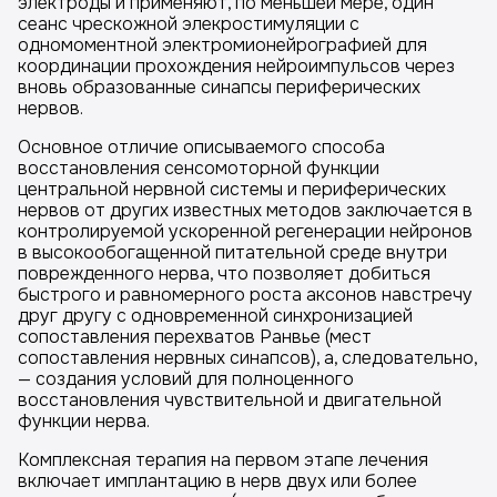
электроды и применяют, по меньшей мере, один
сеанс чрескожной элекростимуляции с
одномоментной электромионейрографией для
координации прохождения нейроимпульсов через
вновь образованные синапсы периферических
нервов.
Основное отличие описываемого способа
восстановления сенсомоторной функции
центральной нервной системы и периферических
нервов от других известных методов заключается в
контролируемой ускоренной регенерации нейронов
в высокообогащенной питательной среде внутри
поврежденного нерва, что позволяет добиться
быстрого и равномерного роста аксонов навстречу
друг другу с одновременной синхронизацией
сопоставления перехватов Ранвье (мест
сопоставления нервных синапсов), а, следовательно,
— создания условий для полноценного
восстановления чувствительной и двигательной
функции нерва.
Комплексная терапия на первом этапе лечения
включает имплантацию в нерв двух или более