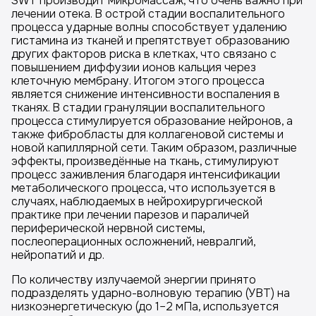
SWT производит микромассаж, что очень важно при
лечении отека. В острой стадии воспалительного
процесса ударные волны способствует удалению
гистамина из тканей и препятствует образованию
других факторов риска в клетках, что связано с
повышением диффузии ионов кальция через
клеточную мембрану. Итогом этого процесса
является снижение интенсивности воспаления в
тканях. В стадии грануляции воспалительного
процесса стимулируется образование нейронов, а
также фибробласты для коллагеновой системы и
новой капиллярной сети. Таким образом, различные
эффекты, произведённые на ткань, стимулируют
процесс заживления благодаря интенсификации
метаболического процесса, что используется в
случаях, наблюдаемых в нейрохирургической
практике при лечении парезов и параличей
периферической нервной системы,
послеоперационных осложнений, невралгий,
нейропатий и др.
По количеству излучаемой энергии принято
подразделять ударно-волновую терапию (УВТ) на
низкоэнергетическую (до 1–2 мПа, используется