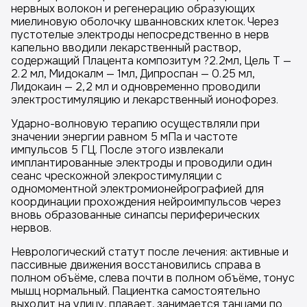
нервных волокон и регенерацию образующих
миелиновую оболочку шванновских клеток. Через
пустотелые электроды непосредственно в нерв
капельно вводили лекарственный раствор,
содержащий Плацента композитум ?2.2мл, Цель Т —
2.2 мл, Мидокалм — 1мл, Дипроспан — 0.25 мл,
Лидокаин — 2,2 мл и одновременно проводили
электростимуляцию и лекарственный ионофорез.
Ударно-волновую терапию осуществляли при
значении энергии равном 5 мПа и частоте
импульсов 5 ГЦ. После этого извлекали
имплантированные электроды и проводили один
сеанс чрескожной элекростимуляции с
одномоментной электромионейрографией для
координации прохождения нейроимпульсов через
вновь образованные синапсы периферических
нервов.
Неврологический статут после лечения: активные и
пассивные движения восстановились справа в
полном объёме, слева почти в полном объёме, тонус
мышц нормальный. Пациентка самостоятельно
выходит на улицу, плавает, занимается танцами по