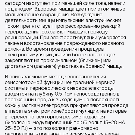
катодом наступает при меньшей силе тока, нежели
под анодом. Здоровая мышца дает при этом живые
молниеносные сокращения. Возбуждение
деятельности мышцы импульсным электрическим
током препятствует прогрессированию реакций
перерождения, сохраняет мышцу к периоду
реиннервации. При электростимуляции ускоряется
также и восстановление поврежденного нервного
волокна. Во время проведения процедуры
электростимуляции два или более электродов
закрепляют на проксимальном (ближнем) или
дистальном (дальнем) участках выбранной мышцы.
В описываемомом методе восстановления
сенсомоторной функции центральной нервной
системы и периферических нервов электроды
вводятся на глубину 0.5–1см непосредственно в
пораженный нерв, а к выходящим на поверхность
кожи участкам электродов прикрепляются провода
аппарата электромионейростимуляции, на которые
в переменно-векторном режиме подаётся
биполярно-модулированный ток (6 вольт 15–20 мА
25–50 Гц) — это позволяет равномерно
распределить препарат по всему участку нерва