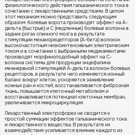
физиологического действия гальванического тока в
сочетании с лекарственными средствами. В целом
этот механизм можно представить следующим
образом: болевые ворота производят эффект на А-
дельта (быстрые) и С (медленные) болевые волокна в
задних рогах спинного мозга в результате
стимуляции механорецепторов (А-бета) волокон
высокочастотным низкоинтенсивным электрическим
током и в сочетании с выбранными медикаментами
производят морфиноподобный эффект на С-
волокна системы для продукции энцефалина
межнервной стимуляцией А-дельта волокон болевых
рецепторов, в результате чего изменяется ионный
баланс вокруг клеток, ускоряется заживление
кожных ран и костей, восстанавливается фиброзная
ткань, повышается клеточный метаболизм и
восстанавливается потенциал клеточных мембран,
увеличивается микроциркуляция.
Лекарственный электрофорез не сводится к
простой суммации эффектов гальванического тока
и лекарственного вещества. В результате их
взаимодействия усиливается влияние каждого из