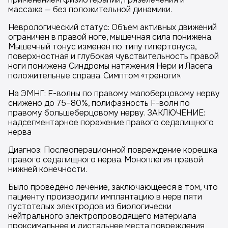
массажа — без положительной динамики.
Неврологический статус: Объем активных движений
ограничен в правой ноге, мышечная сила понижена.
Мышечный тонус изменен по типу гипертонуса,
поверхностная и глубокая чувствительность правой
ноги понижена Синдромы натяжения Нери и Ласега
положительные справа. Симптом «треноги».
На ЭМНГ: F-волны по правому малоберцовому нерву
снижено до 75–80%, полифазность F-волн по
правому большеберцовому нерву. ЗАКЛЮЧЕНИЕ:
надсегментарное поражение правого седалищного
нерва
Диагноз: Послеоперационной повреждение корешка
правого седалищного нерва. Моноплегия правой
нижней конечности.
Было проведено лечение, заключающееся в том, что
пациенту производили имплантацию в нерв пяти
пустотелых электродов из биологически
нейтрального электропроводящего материала
проксимальнее и дистальнее места повреждения