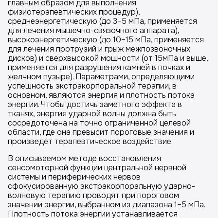
главным образом для выполнения
физиотерапевтических процедур),
среднеэнергетическую (до 3–5 мПа, применяется
для лечения мышечно-связочного аппарата),
высокоэнергетическую (до 10–15 мПа, применяется
для лечения протрузий и грыж межпозвоночных
дисков) и сверхвысокой мощности (от 15мПа и выше,
применяется для разрушения камней в почках и
желчном пузыре). Параметрами, определяющими
успешность экстракорпоральной терапии, в
основном, являются энергия и плотность потока
энергии. Чтобы достичь заметного эффекта в
тканях, энергия ударной волны должна быть
сосредоточена на точно ограниченной целевой
области, где она превысит пороговые значения и
произведёт терапевтическое воздействие.
В описываемом методе восстановления
сенсомоторной функции центральной нервной
системы и периферических нервов
сфокусированную экстракорпоральную ударно-
волновую терапию проводят при пороговом
значении энергии, выбранном из диапазона 1–5 мПа.
Плотность потока энергии устанавливается