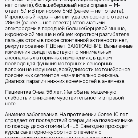
нет ответа), большеберцовый нерв справа — М-
ответ 5,1 мВ при норме 5мВ (ранее — нет ответа).
Икроножный нерв — амплитуда сенсорного ответа
28мкВ (ранее — нет ответа). Игольчатыми
электродами в передней большеберцовой мышце,
икроножной мышце и общем коротком разгибателе
пальцев стопы в покое спонтанной активности нет,
рекрутирования ПДЕ нет. ЗАКЛЮЧЕНИЕ: Выявленные
изменения свидетельствуют о минимальных
аксональных вторичных изменениях, в целом
проводящая функция моторных и сенсорных
волокон не нарушена, возбудимости мотонейронов
поясничных сегментов незначительно снижена.
Диагноз: паралич нижних конечностей в анамнезе.
Пациентка О-ва, 56 лет
. Жалобы на мышечную
слабость и снижение чувствительности в правой
ноге
Анамнез заболевания: На протяжении более 10 лет
страдает от последствий операции на позвоночнике
по поводу дискэктомии L4–L5. Ежегодно проходит
курсы санаторно-курортного лечения с
применением физиотерапии, грязелечения и