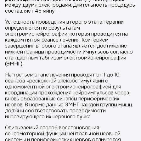
между двумя электродами. Длительность процедуры
составляет 45 минут.
Успешность проведения второго этапа терапии
определяется по результатам
электромионейрографии, которая проводится на
каждом пятом сеансе лечения. Критерием
завершения второго этапа является достижение
нижней границы проводимости импульсов согласно
стандартным таблицам электромионейрографии
(ЭМНГ).
На третьем этапе лечения проводят от 1 до 10
сеансов чрескожной элекростимуляции с
одномоментной электромионейрографией для
координации прохождения нейроимпульсов через
вновь образованные синапсы периферических
нервов. В норме данные ЭМНГ каждой группы мышц
должны соответствовать проводимости
инервирующего их нервного пучка
Описываемый способ восстановления
сенсомоторной функции центральной нервной
системы и периферических нервов отличается