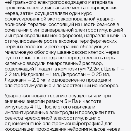
нейтрального электропроводящего материала
проксимальнее и дистальнее места повреждения
нерва, затем осуществляли один курс
сфокусированной экстракорпоральной ударно-
волновой терапии, состоящий из шести сеансов в
сочетании с интраневральной электростимуляцией
и интраневральным ионофорезом, направленными на
стимулирование роста аксонов периферических
нервных волокон и регенерацию образующих
миелиновую оболочку шванновских клеток. Через
пустотелые электроды непосредственно в нерв
капельно вводили лекарственный раствор,
содержащий Плацента композитум ?2.2мл, Цель Т —
2.2 мл, Мидокалм — 1 мл, Дипроспан — 0.25 мл,
Лидокаин — 2,2 мл и одновременно проводили
электростимуляцию и лекарственный ионофорез.
Ударно-волновую терапию осуществляли при
значении энергии равном 5 мПа и частоте
импульсов 4 ГЦ. После этого извлекали
имплантированные электроды и проводили пять
сеансов чрескожной элекростимуляции с
одномоментной электромионейрографией для
координации прохождения нейроимпульсов через