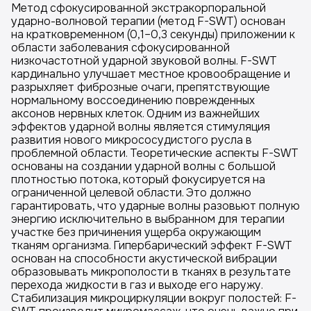
Метод сфокусированной экстракорпоральной
ударно-волновой терапии (метод F-SWT) основан
на кратковременном (0,1–0,3 секунды) приложении к
области заболевания сфокусированной
низкочастотной ударной звуковой волны. F-SWT
кардинально улучшает местное кровообращение и
разрыхляет фиброзные очаги, препятствующие
нормальному воссоединению поврежденных
аксонов нервных клеток. Одним из важнейших
эффектов ударной волны является стимуляция
развития нового микрососудистого русла в
проблемной области. Теоретические аспекты F-SWT
основаны на создании ударной волны с большой
плотностью потока, который фокусируется на
ограниченной целевой области. Это должно
гарантировать, что ударные волны разовьют полную
энергию исключительно в выбранном для терапии
участке без причинения ущерба окружающим
тканям организма. Гипербарический эффект F-SWT
основан на способности акустической вибрации
образовывать микрополости в тканях в результате
перехода жидкости в газ и выходе его наружу.
Стабилизация микроциркуляции вокруг полостей: F-