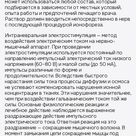
может использоваться любой состав, который
подбирается в зависимости от местных условий,
опыта работы и предпочтений лечащего врача.
Раствор должен вводиться непосредственно в нерв
с последующей процедурой ионофореза.
Интраневральная электростимуляция — метод
воздействия электрическим током на нервно-
мышечный аппарат. При проведении
электростимуляции используется постоянный по
направлению импульсный электрический ток низкого
напряжения (60–80 В) и малой силы (до 50 мА),
импульсы различные по форме и
продолжительности. Вследствие быстрого
нарастания силы тока процессы диффузии и осмоса
не успевают компенсировать нарушения ионной
концентрации в тканях. Эти нарушения значительнее,
чем при воздействии гальваническим током той же
силы. Основные физиологические реакции и
лечебное действие: наблюдается выраженное
раздражающее действие импульсного
электрического тока. Ответная реакция на это
раздражение — сокращение мышечного волокна. В
момент замыкания цепи сокращение мышцы под