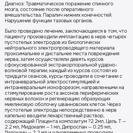
Диагноз: Травматическое поражение спинного
мозга, состояние после оперативного
вмешательства. Паралич нижних конечностей.
Нарушение функции тазовых органов.
Было проведено лечение, заключающееся в том, что
пациенту производили имплантацию в нерв четырёх
пустотелых электродов из биологически
нейтрального электропроводящего материала
проксимальнее и дистальнее места повреждения
нерва, затем осуществляли девять курсов
сфокусированной экстракорпоральной ударно-
волновой терапии, каждый из курсов состоял из
тридцати сеансов, курсы проводили в сочетании с
интраневральной электростимуляцией и
интраневральным ионофорезом, направленными на
стимулирование роста аксонов периферических
нервных волокон и регенерацию образующих
миелиновую оболочку шванновских клеток. Через
пустотелые электроды непосредственно в нерв
капельно вводили лекарственный раствор,
содержащий Плацента композитум ?2.2мл, Цель Т —
2.2 мл, Мидокалм — 1 мл, Дипроспан — 0.25 мл,
Лидокаин — 2,2 мл и одновременно проводили