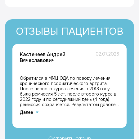
ОТЗЫВЫ ПАЦИЕНТОВ
Кастенеев Андрей
02.07.2026
Вячеславович
Обратился в ММЦ ОДА по поводу лечения
хронического псориатического артрита.
После первого курса лечения в 2013 году
была ремиссия 5 лет, после второго курса в
2022 году и по сегодняшний день (4 года)
ремиссия сохраняется. Результатом доволен,
с благодарностью к лечащим врачам
Далее
Каримовой Галине Мазгаровне и Кравчику
Максимиллиану Григорьевичу, Кастенеев
Андрей Вячеславович
Оставить отзыв