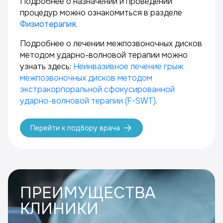
Подробнее о назначении и проведении
процедур можно ознакомиться в разделе
Физиотерапия
.
Подробнее о лечении межпозвоночных дисков
методом ударно-волновой терапии можно
узнать здесь:
Неинвазивное лечение грыж
межпозвоночных дисков методом
экстракорпоральной сфокусированной
ударно-волновой терапии (F-SWT)
.
Перейти к подбору врача
ПРЕИМУЩЕСТВА
КЛИНИКИ