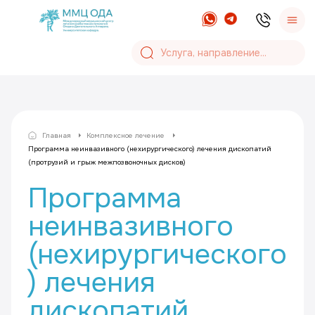
Главная
Комплексное лечение
Программа неинвазивного (нехирургического) лечения дископатий
(протрузий и грыж межпозвоночных дисков)
Программа
неинвазивного
(нехирургического
) лечения
дископатий