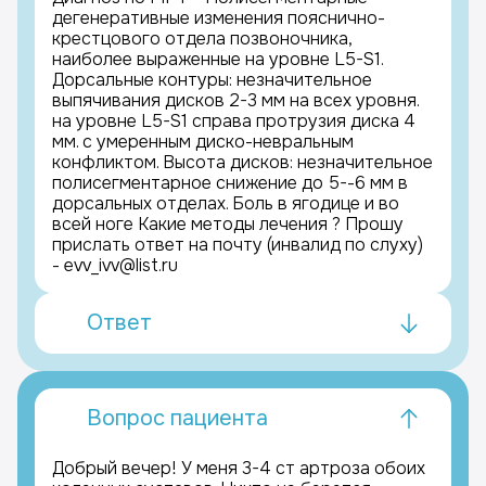
дегенеративные изменения пояснично-
крестцового отдела позвоночника,
наиболее выраженные на уровне L5-S1.
Дорсальные контуры: незначительное
выпячивания дисков 2-3 мм на всех уровня.
на уровне L5-S1 справа протрузия диска 4
мм. с умеренным диско-невральным
конфликтом. Высота дисков: незначительное
полисегментарное снижение до 5--6 мм в
дорсальных отделах. Боль в ягодице и во
всей ноге Какие методы лечения ? Прошу
прислать ответ на почту (инвалид по слуху)
- evv_ivv@list.ru
Ответ
Вопрос пациента
Добрый вечер! У меня 3-4 ст артроза обоих