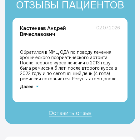
ОТЗЫВЫ ПАЦИЕНТОВ
Кастенеев Андрей
02.07.2026
Вячеславович
Обратился в ММЦ ОДА по поводу лечения
хронического псориатического артрита.
После первого курса лечения в 2013 году
была ремиссия 5 лет, после второго курса в
2022 году и по сегодняшний день (4 года)
ремиссия сохраняется. Результатом доволен,
с благодарностью к лечащим врачам
Далее
Каримовой Галине Мазгаровне и Кравчику
Максимиллиану Григорьевичу, Кастенеев
Андрей Вячеславович
Оставить отзыв