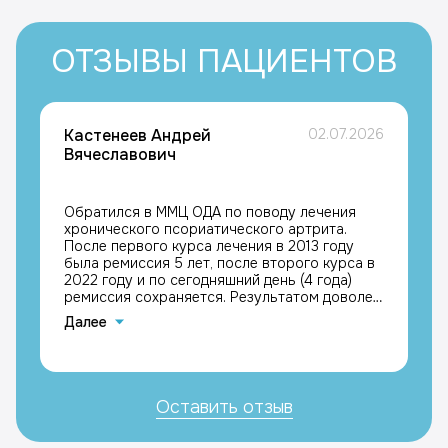
ОТЗЫВЫ ПАЦИЕНТОВ
Кастенеев Андрей
02.07.2026
Вячеславович
Обратился в ММЦ ОДА по поводу лечения
хронического псориатического артрита.
После первого курса лечения в 2013 году
была ремиссия 5 лет, после второго курса в
2022 году и по сегодняшний день (4 года)
ремиссия сохраняется. Результатом доволен,
с благодарностью к лечащим врачам
Далее
Каримовой Галине Мазгаровне и Кравчику
Максимиллиану Григорьевичу, Кастенеев
Андрей Вячеславович
Оставить отзыв