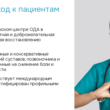
од к пациентам
ском центре ОДА в
тная и доброжелательная
ая восстановлению
ные и консервативные
й суставов, позвоночника и
нные на снижение боли и
ти.
тствует международным
ртифицирован профильными