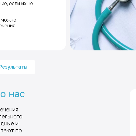
ие, если их не
озможно
ечения
Результаты
о нас
ечения
тельного
дные и
отают по