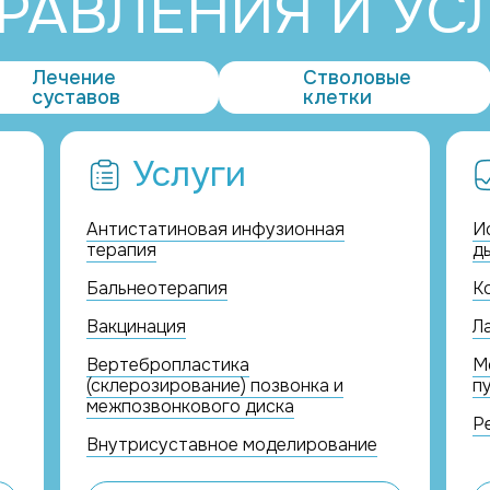
РАВЛЕНИЯ И УС
Лечение
Стволовые
суставов
клетки
Услуги
Антистатиновая инфузионная
И
терапия
д
Бальнеотерапия
К
Вакцинация
Л
Вертебропластика
М
(склерозирование) позвонка и
п
межпозвонкового диска
Р
Внутрисуставное моделирование