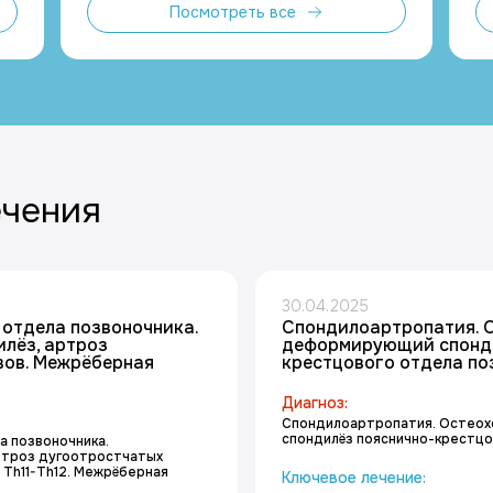
Посмотреть все
ечения
30.04.2025
 отдела позвоночника.
Спондилоартропатия. 
лёз, артроз
деформирующий спонди
вов. Межрёберная
крестцового отдела по
Диагноз:
Спондилоартропатия. Остео
спондилёз пояснично-крестцо
а позвоночника.
ртроз дугоотростчатых
 Th11-Th12. Межрёберная
Ключевое лечение: