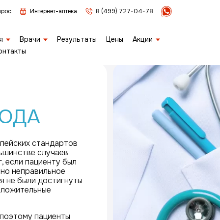
прос
Интернет-аптека
8 (499) 727-04-78
я
Врачи
Результаты
Цены
Акции
онтакты
 ОДА
пейских стандартов
льшинстве случаев
 если пациенту был
ено неправильное
ия не были достигнуты
оложительные
 поэтому пациенты