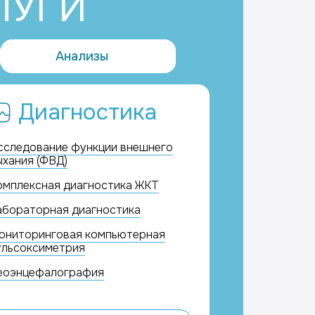
ЛУГИ
Анализы
Диагностика
сследование функции внешнего
ыхания (ФВД)
омплексная диагностика ЖКТ
абораторная диагностика
ониторинговая компьютерная
ульсоксиметрия
еоэнцефалография