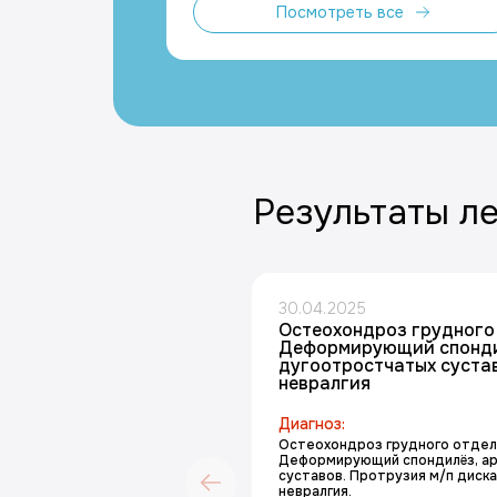
Посмотреть все
Результаты л
30.04.2025
Остеохондроз грудного
Деформирующий спонди
дугоотростчатых суста
невралгия
Диагноз:
Остеохондроз грудного отдел
Деформирующий спондилёз, а
суставов. Протрузия м/п диска
невралгия.