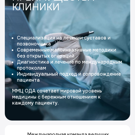
КЛИНИКИ
Специализация на лечении суставов и
позвоночника
Современные малоинвазивные методики
без открытых операций
Диагностика и лечение по международным
протоколам
Индивидуальный подход и сопровождение
пациента
ММЦ ОДА сочетает мировой уровень
медицины с бережным отношением к
каждому пациенту.
Международная команда ведущих