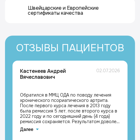
Швейцарские и Европейские
сертификаты качества
ОТЗЫВЫ ПАЦИЕНТОВ
Кастенеев Андрей
02.07.2026
Вячеславович
Обратился в ММЦ ОДА по поводу лечения
хронического псориатического артрита.
После первого курса лечения в 2013 году
была ремиссия 5 лет, после второго курса в
2022 году и по сегодняшний день (4 года)
ремиссия сохраняется. Результатом доволен,
с благодарностью к лечащим врачам
Далее
Каримовой Галине Мазгаровне и Кравчику
Максимиллиану Григорьевичу, Кастенеев