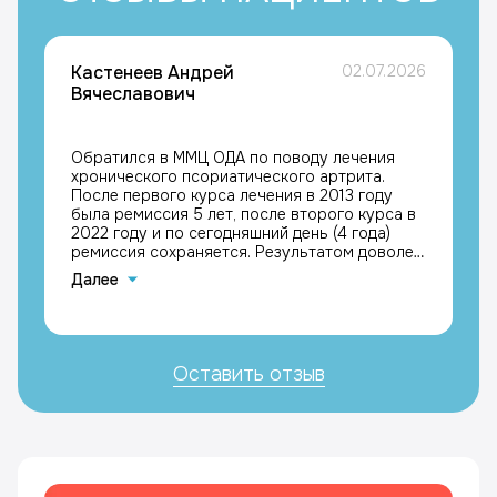
Кастенеев Андрей
02.07.2026
Вячеславович
Обратился в ММЦ ОДА по поводу лечения
хронического псориатического артрита.
После первого курса лечения в 2013 году
была ремиссия 5 лет, после второго курса в
2022 году и по сегодняшний день (4 года)
ремиссия сохраняется. Результатом доволен,
с благодарностью к лечащим врачам
Далее
Каримовой Галине Мазгаровне и Кравчику
Максимиллиану Григорьевичу, Кастенеев
Андрей Вячеславович
Оставить отзыв