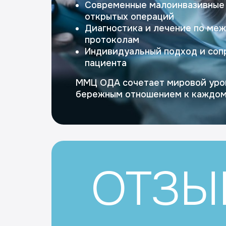
Современные малоинвазивные
открытых операций
Диагностика и лечение по ме
протоколам
Индивидуальный подход и со
пациента
ММЦ ОДА сочетает мировой уро
бережным отношением к каждом
ОТЗЫ