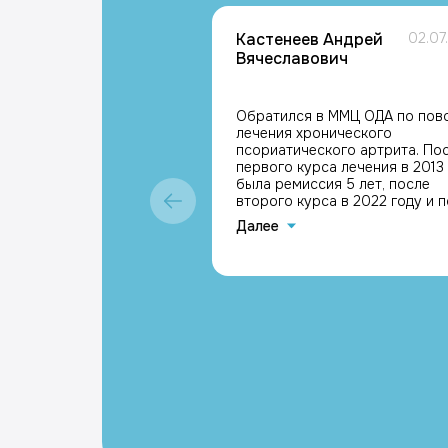
Кастенеев Андрей
02.07
Вячеславович
Обратился в ММЦ ОДА по пов
лечения хронического
псориатического артрита. По
первого курса лечения в 2013
была ремиссия 5 лет, после
второго курса в 2022 году и п
сегодняшний день (4 года)
Далее
ремиссия сохраняется.
Результатом доволен, с
благодарностью к лечащим в
Каримовой Галине Мазгаровне
Кравчику Максимиллиану
Григорьевичу, Кастенеев Анд
Вячеславович