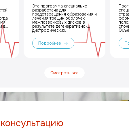
дисков
анк
Эта программа специально
Прог
спо
стей
разработана для
спец
Бех
предотвращения образования и
стра
огда
лечения трещин оболочек
Рей
форм
емя
межпозвонковых дисков в
поло
псо
результате дегенеративно-
спон
спо
дистрофических,
Объе
воспалительных и
комп
травматических повреждениях
сфок
позвоночника.
экст
Подробнее
П
волновой 
меди
позв
прив
прак
пациен
ежег
Смотреть все
курс
тера
 консультацию