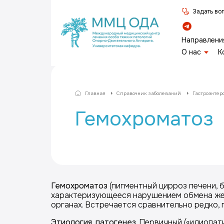
Задать во
Направлени
О нас
К
Главная
Справочник заболеваний
Гастроэнтер
Гемохроматоз
Гемохроматоз
(пигментный цирроз печени, 
характеризующееся нарушением обмена жел
органах. Встречается сравнительно редко,
Этиология, патогенез
. Первичный («идиопа