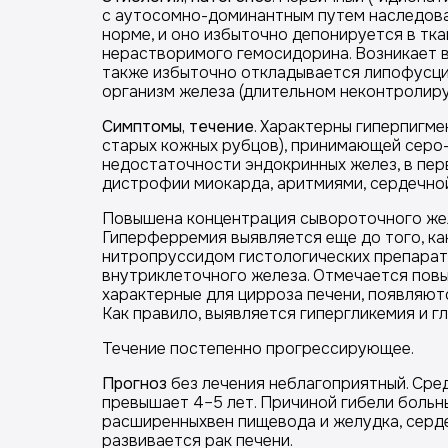
с аутосомно-доминантным путем наследован
норме, и оно избыточно депонируется в ткан
нерастворимого гемосидорина. Возникает в
также избыточно откладывается липофусцин
организм железа (длительном неконтролируе
Симптомы, течение
. Характерны гиперпигме
старых кожных рубцов), принимающей серо-б
недостаточности эндокринных желез, в пе
дистрофии миокарда, аритмиями, сердечно
Повышена концентрация сывороточного жел
Гиперферремия выявляется еще до того, ка
нитропруссидом гистологических препарат
внутриклеточного железа. Отмечается повы
характерные для цирроза печени, появляют
Как правило, выявляется гипергликемия и г
Течение постепенно прогрессирующее.
Прогноз
без лечения неблагоприятный. Сре
превышает 4–5 лет. Причиной гибели больн
расширенныхвен пищевода и желудка, серде
развивается рак печени.