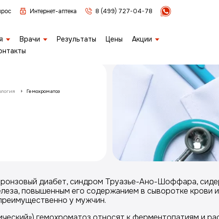
прос
Интернет-аптека
8 (499) 727-04-78
я
Врачи
Результаты
Цены
Акции
онтакты
ология
Гемохроматоз
бронзовый диабет, синдром Труазье-Ано-Шоффара, сидер
еза, повышенным его содержанием в сыворотке крови и 
 преимущественно у мужчин.
тический») гемохроматоз относят к ферментопатиям и р