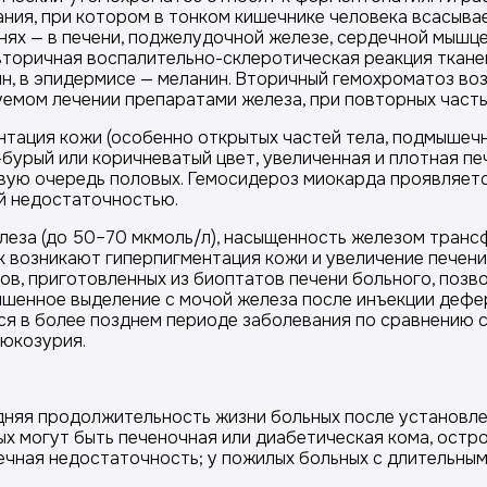
ия, при котором в тонком кишечнике человека всасывае
ях — в печени, поджелудочной железе, сердечной мышце, 
торичная воспалительно-склеротическая реакция тканей
, в эпидермисе — меланин. Вторичный гемохроматоз воз
мом лечении препаратами железа, при повторных частых 
нтация кожи (особенно открытых частей тела, подмышечн
урый или коричневатый цвет, увеличенная и плотная печ
рвую очередь половых. Гемосидероз миокарда проявляе
й недостаточностью.
еза (до 50–70 мкмоль/л), насыщенность железом трансф
к возникают гиперпигментация кожи и увеличение печен
ов, приготовленных из биоптатов печени больного, поз
шенное выделение с мочой железа после инъекции дефер
ся в более позднем периоде заболевания по сравнению с
люкозурия.
дняя продолжительность жизни больных после установлен
ых могут быть печеночная или диабетическая кома, остр
чная недостаточность; у пожилых больных с длительным