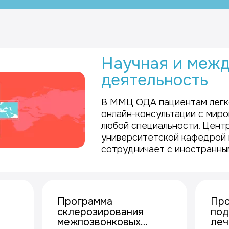
были
актив
отсу
не о
дейс
Прод
реко
Научная и меж
благ
то, 
деятельность
Боль
В ММЦ ОДА пациентам легк
онлайн-консультации с мир
любой специальности. Центр
университетской кафедрой 
сотрудничает с иностранным
Программа
Про
склерозирования
по
межпозвонковых
леч