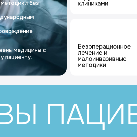
 методики без
клиниками
ждународным
провождение
Безоперационное
вень медицины с
лечение и
у пациенту.
малоинвазивные
методики
ВЫ ПАЦИ