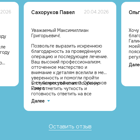
.2026
Сахоруков Павел
20.04.2026
Оль
Уважаемый Максимиллиан
Хочу
Григорьевич!,
благ
оду
Гали
Позвольте выразить искреннюю
моей
сле
благодарность за проведённую
пояс
 году
операцию и последующее лечение.
регу
Ваш высокий профессионализм,
прим
о
Дале
отточенное мастерство и
если
внимание к деталям вселили в меня
акти
уверенность и помогли пройти
пере
С глубоким уважением, Сухоруков
этот непростой этап. Особенно
особ
рачам
Павел.
хочу отметить чуткость и
норм
 и
готовность ответить на все
Оду 
вопросы — это значительно
прош
рей
Далее
облегчило восстановление.
резу
Спасибо за то, что вы не просто
ожид
высококлассный специалист, но и
лече
отзывчивый человек. Желаю вам
сказ
крепкого здоровья, благополучия
Оставить отзыв
свое
и дальнейших успехов в вашем
у ме
благородном деле!
спин