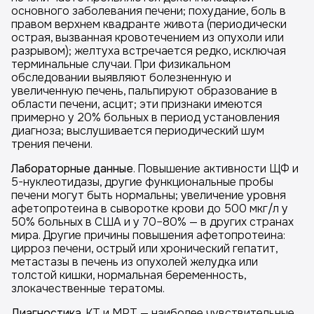
основного заболевания печени; похудание, боль в
правом верхнем квадранте живота (периодически
острая, вызванная кровотечением из опухоли или
разрывом); желтуха встречается редко, исключая
терминальные случаи. При физикальном
обследовании выявляют болезненную и
увеличенную печень, пальпируют образование в
области печени, асцит; эти признаки имеются
примерно у 20% больных в период установления
диагноза; выслушивается периодический шум
трения печени.
Лабораторные данные
. Повышение активности ЩФ и
5-нуклеотидазы, другие функциональные пробы
печени могут быть нормальны; увеличение уровня
афетопротеина в сыворотке крови до 500 мкг/л у
50% больных в США и у 70–80% — в других странах
мира. Другие причины повышения афетопротеина:
цирроз печени, острый или хронический гепатит,
метастазы в печень из опухолей желудка или
толстой кишки, нормальная беременность,
злокачественные тератомы.
Диагностика
. КТ и МРТ — наиболее чувствительные