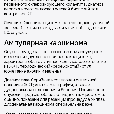
первичного склерозирующего холангита; диагноз
верифицируют эндоскопической биопсией под
контролем КТ.
Лечение
. Как при карциноме головки поджелудочной
железы; 5летний период выживания наблюдается в
5% случаев.
Ампулярная карцинома
Опухоль дуоденального сосочка или ампулярное
вовлечение дуоденальной аденокарциномы;
характерны обструктивная желтуха, кровотечение
из ЖКТ, периодический «серебристый» стул
(сочетание ахолии и мелены).
Диагностика
. Серийные исследования верхней
половины ЖКТ; ультрасонография, а также
дуоденальная эндоскопия и биопсия. Папиллярные
опухоли — редкие, обладают медленным ростом и,
обычно, показаны для резекции (процедура Уипла);
дуоденальная карцинома операбельна реже.