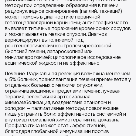
методы при определении образования в печени;
радионуклидное сканирование (галлий, технеций)
может помочь в диагностике первичной
гепатоцеллюлярной карциномы; ангиография часто
выявляет типичные поражения кровеносных сосудов
и может выявлять мелкие опухоли. Диагноз
верифицируют выполняемой под
рентгенологическим контролем чрескожной
биопсией печени, лапароскопией или
минилапаротомией; цитологичеое исследование
асцитической жидкости не эффективно.
Лечение
. Радикальная резекция возможна менее чем
у 5% больных, трансплантация печени применяется у
отдельных больных с мелкими опухолями,
ограничивающимися пределами печени; лучевая
терапия, селективная артериальная
химиоэмболизация, воздействие этанолом и
холодом — паллиативные методы, позволяющие
лишь устранить боли; эффективность системной и
внутриартериальной химиотерапии не доказана.
Профилактика может стать эффективной,
благодаря глобальной иммунизации против