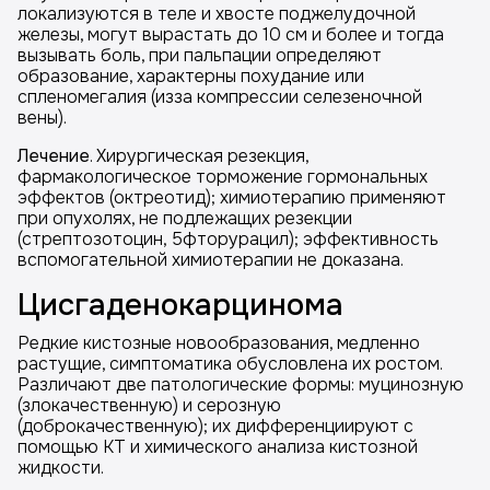
локализуются в теле и хвосте поджелудочной
железы, могут вырастать до 10 см и более и тогда
вызывать боль, при пальпации определяют
образование, характерны похудание или
спленомегалия (изза компрессии селезеночной
вены).
Лечение
. Хирургическая резекция,
фармакологическое торможение гормональных
эффектов (октреотид); химиотерапию применяют
при опухолях, не подлежащих резекции
(стрептозотоцин, 5фторурацил); эффективность
вспомогательной химиотерапии не доказана.
Цисгаденокарцинома
Редкие кистозные новообразования, медленно
растущие, симптоматика обусловлена их ростом.
Различают две патологические формы: муцинозную
(злокачественную) и серозную
(доброкачественную); их дифференциируют с
помощью КТ и химического анализа кистозной
жидкости.