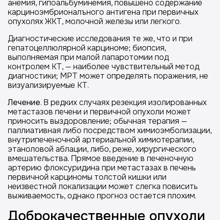
анемия, гипоальбуминемия, повышено содержание
карциноэмбрионалъного антигена при первичных
опухолях ЖКТ, молочной железы или легкого.
Диагностические исследования те же, что и при
гепатоцеллюлярной карциноме; биопсия,
выполняемая при малой лапаротомии под
контролем КТ, — наиболее чувствительный метод
диагностики; МРТ может определять поражения, не
визуализируемые КТ.
Лечение
. В редких случаях резекция изолированных
метастазов печени и первичной опухоли может
приносить выздоровление; обычная терапия —
паллиативная либо посредством химиоэмболизации,
внутрипеченочной артериальной химиотерапии,
этаноловой аблации, либо, реже, хирургического
вмешательства. Прямое введение в печеночную
артерию флоксуридина при метастазах в печень
первичной карциномы толстой кишки или
неизвестной локализации может слегка повисить
выживаемость, однако прогноз остается плохим.
Доброкачественные опухоли