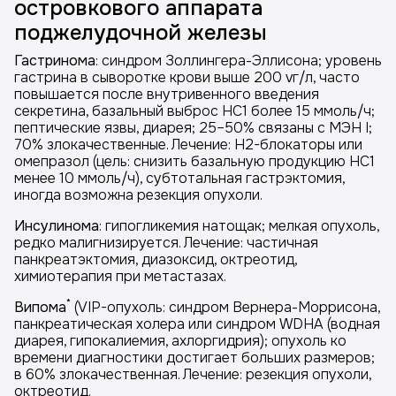
островкового аппарата
поджелудочной железы
Гастринома
: синдром Золлингера-Эллисона; уровень
гастрина в сыворотке крови выше 200 vг/л, часто
повышается после внутривенного введения
секретина, базальный выброс НС1 более 15 ммоль/ч;
пептические язвы, диарея; 25–50% связаны с МЭН I;
70% злокачественные. Лечение: Н2-блокаторы или
омепразол (цель: снизить базальную продукцию НС1
менее 10 ммоль/ч), субтотальная гастрэктомия,
иногда возможна резекция опухоли.
Инсулинома
: гипогликемия натощак; мелкая опухоль,
редко малигнизируется. Лечение: частичная
панкреатэктомия, диазоксид, октреотид,
химиотерапия при метастазах.
*
Випома
(VIP-опухоль: синдром Вернера-Моррисона,
панкреатическая холера или синдром WDHA (водная
диарея, гипокалиемия, ахлоргидрия); опухоль ко
времени диагностики достигает больших размеров;
в 60% злокачественная. Лечение: резекция опухоли,
октреотид.