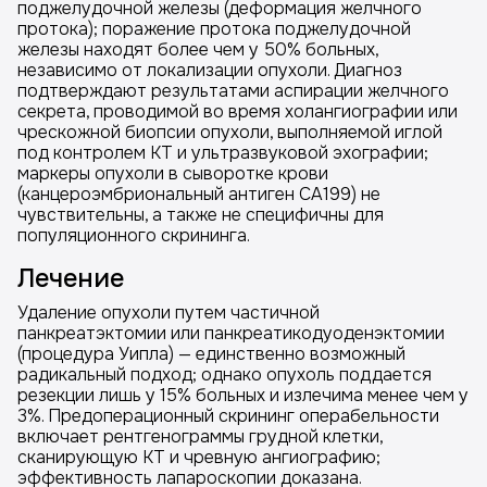
поджелудочной железы (деформация желчного
протока); поражение протока поджелудочной
железы находят более чем у 50% больных,
независимо от локализации опухоли. Диагноз
подтверждают результатами аспирации желчного
секрета, проводимой во время холангиографии или
чрескожной биопсии опухоли, выполняемой иглой
под контролем КТ и ультразвуковой эхографии;
маркеры опухоли в сыворотке крови
(канцероэмбриональный антиген СА199) не
чувствительны, а также не специфичны для
популяционного скрининга.
Лечение
Удаление опухоли путем частичной
панкреатэктомии или панкреатикодуоденэктомии
(процедура Уипла) — единственно возможный
радикальный подход; однако опухоль поддается
резекции лишь у 15% больных и излечима менее чем у
3%. Предоперационный скрининг операбельности
включает рентгенограммы грудной клетки,
сканирующую КТ и чревную ангиографию;
эффективность лапароскопии доказана.