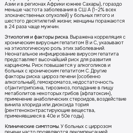
Азии и в регионах Африки южнее Сахары), гораздо
меньше частота заболевания в СШ А (1–2% всех
злокачественных опухолей) у больных пятого и
шестого десятилетий жизни; женщины поражаются
в 24 раза чаще мужчин.
Этиология и факторы риска
. Выражена корреляция с
хроническим вирусным гепатитом В и С, указывают
на этиологическую роль этих заболеваний.
Неонатальное инфицирование вирусом гепатита
представляет высочайший риск для развития
карциномы. Риск повышается у алкоголиков и
больных с хроническим гепатитом С. Другие
факторы риска: цирроз печени (особенно
алкогольный), гемохроматоз, недостаточность
otjантитрипсина, тирозиноз, попадание в пищу
метаболитов некоторых грибов (афлатоксин),
применение анаболических стероидов, воздействие
винила хлорида или диоксида тория
(рентгеноконтрастирующие вещества,
применявшиеся в 40е и 50е годы).
Клинические симптомы
. У больных с циррозом
печени часто проявляются декомпенсацией