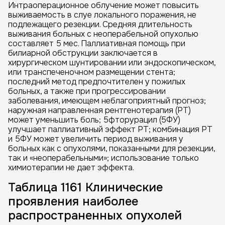
Интраоперационное облучение может повысить
выживаемость в слуе локального поражения, не
подлежащего резекции. Средняя длительность
выживания больных с неоперабельной опухолью
составляет 5 мес. Паллиативная помощь при
билиарной обструкции заключается в
хирургическом шунтировании или эндоскопическом,
или транспеченочном размещении стента;
последний метод предпочтителен у пожилых
больных, а также при прогрессировании
заболевания, имеющем неблагоприятный прогноз;
наружная направленная рентгенотерапия (РТ)
может уменьшить боль; 5фторурацил (5ФУ)
улучшает паллиативный эффект РТ; комбинация РТ
и 5ФУ может увеличить период выживания у
больных как с опухолями, показанными для резекции,
так и «неоперабельными»; использование только
химиотерапии не дает эффекта.
Таблица 1161 Клинические
проявления наиболее
распространенных опухолей