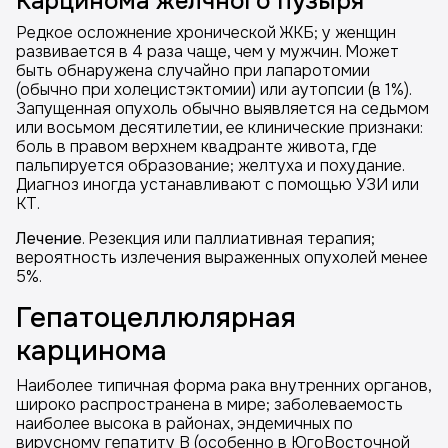
Карцинома желчного пузыря
Редкое осложнение хронической ЖКБ; у женщин
развивается в 4 раза чаще, чем у мужчин. Может
быть обнаружена случайно при лапаротомии
(обычно при холецистэктомии) или аутопсии (в 1%).
Запущенная опухоль обычно выявляется на седьмом
или восьмом десятилетии, ее клинические признаки:
боль в правом верхнем квадранте живота, где
пальпируется образование; желтуха и похудание.
Диагноз иногда устанавливают с помощью УЗИ или
КТ.
Лечение
. Резекция или паллиативная терапия;
вероятность излечения выраженных опухолей менее
5%.
Гепатоцеллюлярная
карцинома
Наиболее типичная форма рака внутренних органов,
широко распространена в мире; заболеваемость
наиболее высока в районах, эндемичных по
вирусному гепатиту В (особенно в ЮгоВосточной