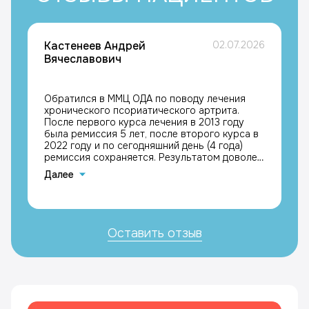
Кастенеев Андрей
02.07.2026
Вячеславович
Обратился в ММЦ ОДА по поводу лечения
хронического псориатического артрита.
После первого курса лечения в 2013 году
была ремиссия 5 лет, после второго курса в
2022 году и по сегодняшний день (4 года)
ремиссия сохраняется. Результатом доволен,
с благодарностью к лечащим врачам
Далее
Каримовой Галине Мазгаровне и Кравчику
Максимиллиану Григорьевичу, Кастенеев
Андрей Вячеславович
Оставить отзыв