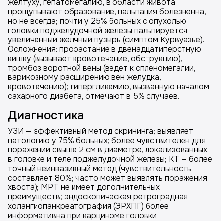
желтуху, гепатомегалию, в области живота
прощупывают образование, пальпация болезненна,
но не всегда; почти у 25% больных с опухолью
головки поджелудочной железы пальпируется
увеличенный желчный пузырь (симптом Курвуазье).
Осложнения: прорастание в двенадцатиперстную
кишку (вызывает кровотечение, обструкцию),
тромбоз воротной вены (ведет к спленомегалии,
варикозному расширению вен желудка,
кровотечению); гипергликемию, вызванную началом
сахарного диабета, отмечают в 5% случаев.
Диагностика
УЗИ — эффективный метод скрининга; выявляет
патологию у 75% больных; более чувствителен для
поражений свыше 2 см в диаметре, локализованных
в головке и теле поджелудочной железы; КТ — более
точный неинвазивный метод (чувствительность
составляет 80%; часто может выявлять поражения
хвоста); МРТ не имеет дополнительных
преимуществ; эндоскопическая ретроградная
холангиопанкреатография (ЭРХПГ) более
информативна при карциноме головки