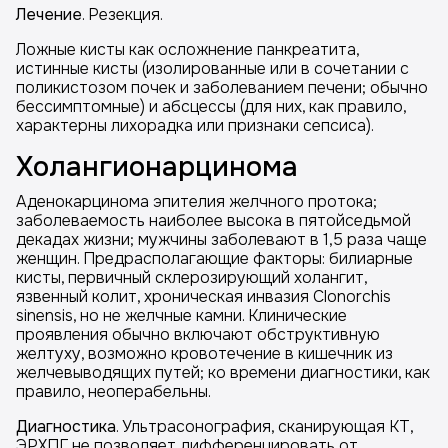
Лечение
. Резекция.
Ложные кисты как осложнение панкреатита,
истинные кисты (изолированные или в сочетании с
поликистозом почек и заболеванием печени; обычно
бессимптомные) и абсцессы (для них, как правило,
характерны лихорадка или признаки сепсиса).
Холангионарцинома
Аденокарцинома эпителия желчного протока;
заболеваемость наиболее высока в пятойседьмой
декадах жизни; мужчины заболевают в 1,5 раза чаще
женщин. Предрасполагающие факторы: билиарные
кисты, первичный склерозирующий холангит,
язвенный колит, хроническая инвазия Clonorchis
sinensis, но не желчные камни. Клинические
проявления обычно включают обструктивную
желтуху, возможно кровотечение в кишечник из
желчевыводящих путей; ко времени диагностики, как
правило, неоперабельны.
Диагностика
. Ультрасонография, сканирующая КТ,
ЭРХПГ не позволяет дифференцировать от