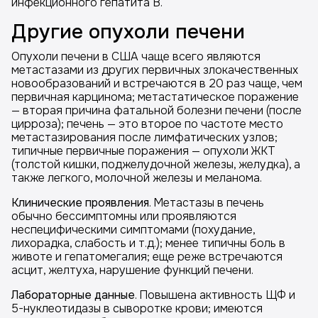
инфекционного гепатита В.
Другие опухоли печени
Опухоли печени в США чаще всего являются
метастазами из других первичных злокачественных
новообразований и встречаются в 20 раз чаще, чем
первичная карцинома; метастатическое поражение
— вторая причина фатальной болезни печени (после
цирроза); печень — это второе по частоте место
метастазирования после лимфатических узлов;
типичные первичные поражения — опухоли ЖКТ
(толстой кишки, поджелудочной железы, желудка), а
также легкого, молочной железы и меланома.
Клинические проявления
. Метастазы в печень
обычно бессимптомны или проявляются
неспецифическими симптомами (похудание,
лихорадка, слабость и т.д.); менее типичны боль в
животе и гепатомегалия; еще реже встречаются
асцит, желтуха, нарушение функций печени.
Лабораторные данные
. Повышена активность ЩФ и
5-нуклеотидазы в сыворотке крови; имеются