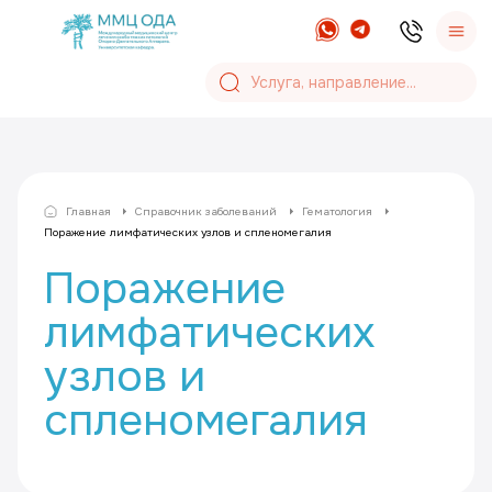
Главная
Справочник заболеваний
Гематология
Поражение лимфатических узлов и спленомегалия
Поражение
лимфатических
узлов и
спленомегалия