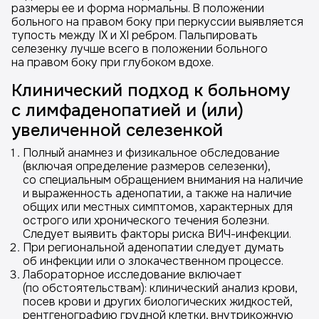
размеры ее и форма нормальны. В положении
больного на правом боку при перкуссии выявляется
тупость между IX и XI ребром. Пальпировать
селезенку лучше всего в положении больного
на правом боку при глубоком вдохе.
Клинический подход к больному
с лимфаденопатией и (или)
увеличенной селезенкой
Полный анамнез и физикальное обследование
(включая определение размеров селезенки),
со специальным обращением внимания на наличие
и выраженность аденопатии, а также на наличие
общих или местных симптомов, характерных для
острого или хронического течения болезни.
Следует выявить факторы риска ВИЧ-инфекции.
При региональной аденопатии следует думать
об инфекции или о злокачественном процессе.
Лабораторное исследование включает
(по обстоятельствам): клинический анализ крови,
посев крови и других биологических жидкостей,
рентгенографию грудной клетки, внутрикожную