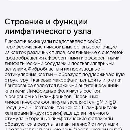
Строение и функции
лимфатического узла
Лимфатические узлы представляют собой
периферические лимфоидные органы, состоящие
из клеток различных типов, соединенные с системой
кровообращения афферентными и эфферентными
лимфатическими сосудами и посткапиллярными
венулами. Фибробласты и их производные —
ретикулярные клетки — образуют поддерживающую
структуру. Тканевые макрофаги, дендриты и клетки
Лангерганса являются важными антигеннесущими
клетками. Лимфоидные фолликулы состоят
в основном из B-лимфоцитов. Первичные
лимфатические фолликулы заселяются IgM и IgD-
несущими В-клетками, так же как Т-лимфоцитами
хелперами (индукторами) еще до антигенного
стимула. Вторичные лимфатические фолликулы
образуются в результате антигенной стимуляции
и содержат внутреннюю зону (зародышевый центр),