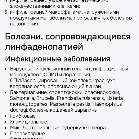
инфильтрацией узлов метастатическими
злокачественными клетками;
инфильтрацией макрофагами, нагруженными
продуктами метаболизма при различных болезнях
накопления.
Болезни, сопровождающиеся
линфаденопатией
Инфекционные заболевания
Вирусные: инфекционный гепатит, инфекционный
мононуклеоз, СПИД и поражения,
СПИДассоциированный комплекс, краснуха,
ветряная оспа, опоясывающий лишай.
Бактериальные: стрептококки, стафилококки,
Salmonella, Brucella, Francisella tularensis, Listeria
monocytogenes, Pasteurella pestis, Haemophilus
ducreyi, болезнь кошачьей царапины.
Грибковые.
Хламидиальные.
Микобактериальные: туберкулез, лепра.
Паразитарные.