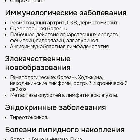
Спирохетозы.
Иммунологические заболевания
Ревматоидный артрит, СКВ, дерматомиозит.
Сывороточная болезнь.
Побочное действие лекарственных средств:
фенитоин, гидралазин, аллопуринол.
Ангиоиммунобластная лимфаденопатия.
Злокачественные
новообразования
Гематологические: болезнь Ходжкина,
неходжкинские лимфомы, острый и хронический
лейкоз.
Метастазы опухолей в лимфатические узлы.
Эндокринные заболевания
Тиреотоксикоз.
Болезни липидного накопления
Болезни Гоше и Нимана-Пика.