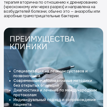
терапия вторична по отношению к дренированию
(чрескожному или через разрез) и направлена на
возбудителей болезни; обычно это — анаэробы или
аэробные грамотрицательные бактерии.
ПРЕИМУЩЕСТВА
КЛИНИКИ
Специализация на лечении суставов и
позвоночника
Современные малоинвазивные методики
без открытых операций
Диагностика и лечение по международным
протоколам
Индивидуальный подход и сопровождение
пациента