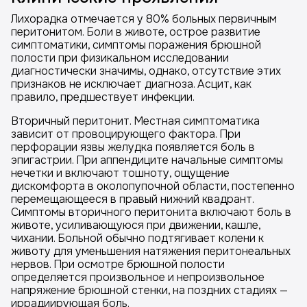
Лихорадка отмечается у 80% больных первичным
перитонитом. Боли в животе, острое развитие
симптоматики, симптомы поражения брюшной
полости при физикальном исследовании
диагностически значимы, однако, отсутствие этих
признаков не исключает диагноза. Асцит, как
правило, предшествует инфекции.
Вторичный перитонит. Местная симптоматика
зависит от провоцирующего фактора. При
перфорации язвы желудка появляется боль в
эпигастрии. При аппендиците начальные симптомы
нечетки и включают тошноту, ощущение
дискомфорта в околопупочной области, постепенно
перемещающееся в правый нижний квадрант.
Симптомы вторичного перитонита включают боль в
животе, усиливающуюся при движении, кашле,
чихании. Больной обычно подтягивает колени к
животу для уменьшения натяжения перитонеальных
нервов. При осмотре брюшной полости
определяется произвольное и непроизвольное
напряжение брюшной стенки, на поздних стадиях —
иррадиирующая боль.