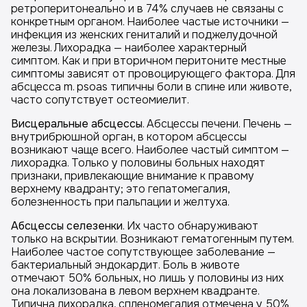
ретроперитонеально и в 74% случаев не связаны с
конкретным органом. Наиболее частые источники —
инфекция из женских гениталий и поджелудочной
железы. Лихорадка — наиболее характерный
симптом. Как и при вторичном перитоните местные
симптомы зависят от провоцирующего фактора. Для
абсцесса m. psoas типичны боли в спине или животе,
часто сопутствует остеомиелит.
Висцеральные абсцессы
. Абсцессы печени. Печень —
внутрибрюшной орган, в котором абсцессы
возникают чаще всего. Наиболее частый симптом —
лихорадка. Только у половины больных находят
признаки, привлекающие внимание к правому
верхнему квадранту; это гепатомегалия,
болезненность при пальпации и желтуха.
Абсцессы селезенки
. Их часто обнаруживают
только на вскрытии. Возникают гематогенным путем.
Наиболее частое сопутствующее заболевание —
бактериальный эндокардит. Боль в животе
отмечают 50% больных, но лишь у половины из них
она локализована в левом верхнем квадранте.
Типична лихорадка, спленомегалия отмечена у 50%