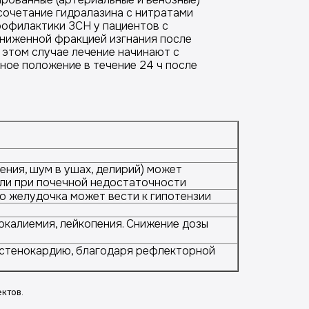
сочетание гидралазина с нитратами
рофилактики ЗСН у пациентов с
сниженной фракцией изгнания после
 этом случае лечение начинают с
ьное положение в течение 24 ч после
ения, шум в ушах, делирий) может
или при почечной недостаточности
о желудочка может вести к гипотензии
ркалиемия, лейкопения. Снижение дозы
 стенокардию, благодаря рефлекторной
ктов.