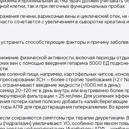
мфизема и бронхиальная астма. Врач должен учитывать о
ой клетки, так и при легочных функциональных пробах.
ражения печени, варикозные вены и циклический отек, 
 часто сочетается с увеличением в сыворотке креатина и
, устранить способствующие факторы и причину заболе
снижение физической активности, включая периоды отды
ких вен с помощью введения гепарина 5000 ЕД подкожно 
сти
:
ние соленой пищи, например, картофельных чипсов, конс
огрессировании ЗСН — более строгие требования (<2 г NaC
 ограничивают введение жидкости (<1000 мл в день);
семид 20–120 мг в день внутрь или внутривенно более п
ерулярной фильтрации < 25 мл/мин. Для усиления эффе
ения потери калия полезно добавить калийсберегающие 
иторы АПФ для предотвращения гиперкалиемии. Во время
, если сохраняются симптомы при терапии диуретиками.
ры (гидралазин) увеличивают УО, особенно при явном по
или аортальной регургитации. Ингибиторы АПФ — комбини