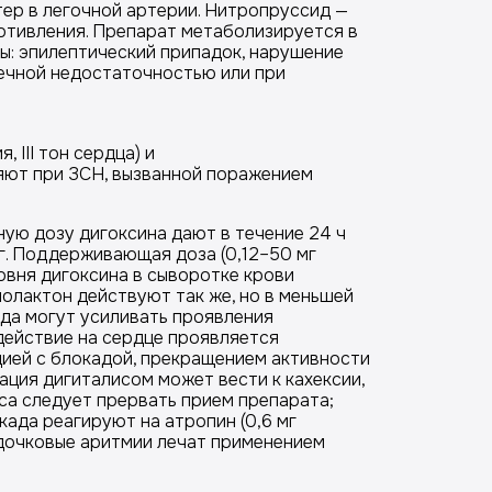
ер в легочной артерии. Нитропруссид —
отивления. Препарат метаболизируется в
мы: эпилептический припадок, нарушение
чечной недостаточностью или при
 III тон сердца) и
яют при ЗСН, вызванной поражением
ую дозу дигоксина дают в течение 24 ч
 мг. Поддерживающая доза (0,12–50 мг
овня дигоксина в сыворотке крови
олактон действуют так же, но в меньшей
рда могут усиливать проявления
здействие на сердце проявляется
ией с блокадой, прекращением активности
ация дигиталисом может вести к кахексии,
са следует прервать прием препарата;
ада реагируют на атропин (0,6 мг
удочковые аритмии лечат применением