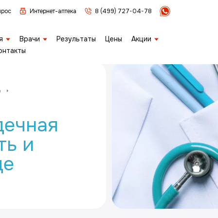
прос
Интернет-аптека
8 (499) 727-04-78
я
Врачи
Результаты
Цены
Акции
онтакты
я
дечная
ть и
це