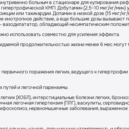
нутривенно больным в стационаре для купирования реф
 гипертрофической КМП. Добутамин (2,5–10 мкг/кг/мин) 
кции или тахикардии. Допамин в низкой дозе (15 мкг/кг/
ное инотропное действие, а еще большие дозы вызывают
юс — вазодилататор, обладающий несимпатическим полож
жно использовать совместно для усиления эффекта.
идаемой продолжительностью жизни менее 6 мес могут 
первичного поражения легких, ведущего к гипертрофии п
 путей и легочной паренхимы:
егких (ХОБЛ), интерстициальные болезни легких, бронхо
ичная легочная гипертензия (ПЛГ), васкулиты, серповидн
кифосколиоз, нервномышечные заболевания, выраженное о
чают одышку, кашель, повышенную утомляемость и образ