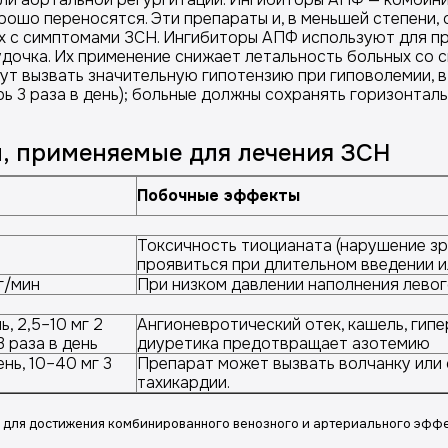
ошо переносятся. Эти препараты и, в меньшей степени, 
х с симптомами ЗСН. Ингибиторы АПФ используют для п
очка. Их применение снижает летальность больных со 
т вызвать значительную гипотензию при гиповолемии, в
рь 3 раза в день); больные должны сохранять горизонтал
ы, применяемые для лечения ЗСН
Побочные эффекты
Токсичность тиоцианата (нарушение зр
проявиться при длительном введении 
г/мин
При низком давлении наполнения левог
ь, 2,5–10 мг 2
Ангионевротический отек, кашель, гипе
3 раза в день
диуретика предотвращает азотемию
нь, 10–40 мг 3
Препарат может вызвать волчанку или
тахикардии.
 для достижения комбинированного венозного и артериального эффе