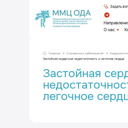
Задать во
Направлени
О нас
К
Главная
Справочник заболеваний
Кардиологи
Застойная сердечная недостаточность и легочное сердце
Застойная сер
недостаточнос
легочное серд