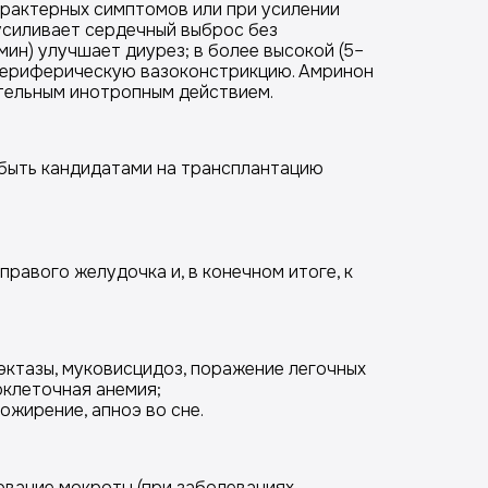
рактерных симптомов или при усилении
усиливает сердечный выброс без
мин) улучшает диурез; в более высокой (5–
 периферическую вазоконстрикцию. Амринон
ительным инотропным действием.
быть кандидатами на трансплантацию
равого желудочка и, в конечном итоге, к
эктазы, муковисцидоз, поражение легочных
оклеточная анемия;
жирение, апноэ во сне.
ование мокроты (при заболеваниях