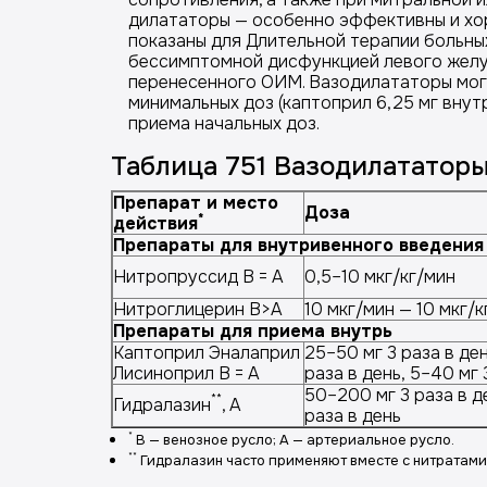
дилататоры — особенно эффективны и хор
показаны для Длительной терапии больны
бессимптомной дисфункцией левого желуд
перенесенного ОИМ. Вазодилататоры могу
минимальных доз (каптоприл 6,25 мг внут
приема начальных доз.
Таблица 751 Вазодилататор
Препарат и место
Доза
*
действия
Препараты для внутривенного введения
Нитропруссид В = А
0,5–10 мкг/кг/мин
Нитроглицерин В>А
10 мкг/мин — 10 мкг/к
Препараты для приема внутрь
Каптоприл Эналаприл
25–50 мг 3 раза в ден
Лисиноприл В = А
раза в день, 5–40 мг 
50–200 мг 3 раза в де
**
Гидралазин
, А
раза в день
*
В — венозное русло; А — артериальное русло.
**
Гидралазин часто применяют вместе с нитратами