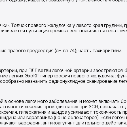
чки». Толчок правого желудочка у левого края грудины, г
иливается пульсация яремных вен, появляется гепатомега
е правого предсердия (см. гл. 74); часты тахиаритмии.
артерии; при ПЛГ ветви легочной артерии заостряются. 
ие легких. ЭхоКГ: гипертрофия правого желудочка; фун
есообразно назначить радионуклидное сканирование легк
й в основе легочного заболевания, и может включать б
точности лечение проводится как при ЗСН, назначают д
ксемия, гиперкапния и ацидоз усиливают токсичность п
нидина или верапамила (но не рблокаторов). Если легоч
начают варфарин, антикоагулянт длительного действия.