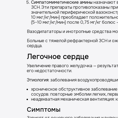
Симпатомиметические амины
назначают в
ЗСН. Эти препараты противопоказаны при
значительной периферической вазоконстри
10 мкг/кг/мин) преобладает положитель
(5–10 мкг/кг/мин) после 0,75 мг/кг бол
Вазодилататоры и инотропные средства мо
Больные с тяжелой рефрактерной ЗСН и ож
сердца.
Легочное сердце
Увеличение правого желудочка — результат 
его недостаточности.
Этиология
: заболевания воздухопроводяших
хроническое обструктивное заболевание л
сосудов: повторные эмболии легких, перв
неадекватная механическая вентиляция: 
Симптомы
Зависят от основного заболевания и вклю