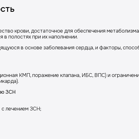
сть
ество крови, достаточное для обеспечения метаболизма
 в полостях при их наполнении.
дящуюся в основе заболевания сердца, и факторы, спо
ционная КМП, поражение клапана, ИБС, ВПС) и ограничен
икарда).
ию ЗСН
 с лечением ЗСН;