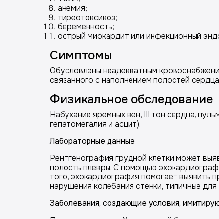
анемия;
тиреотоксикоз;
беременность;
острый миокардит или инфекционный энд
Симптомы
Обусловлены неадекватным кровоснабжение
связанного с наполнением полостей сердца
Физикальное обследование
Набухание яремных вен, III тон сердца, пу
гепатомегалия и асцит).
Лабораторные данные
Рентгенография грудной клетки может выяв
полость плевры. С помощью эхокардиограф
того, эхокардиография помогает выявить п
нарушения колебания стенки, типичные для
Заболевания, создающие условия, имитир