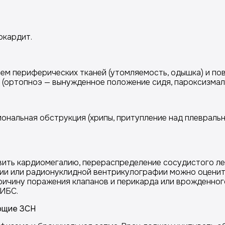
окардит.
м периферических тканей (утомляемость, одышка) и по
 (ортопноэ — вынужденное положение сидя, пароксизмал
льмональная обструкция (хрипы, притупление над плеврал
ить кардиомегалию, перераспределение сосудистого лег
ии или радионуклидной вентрикулографии можно оценит
ричину поражения клапанов и перикарда или врожденного
 ИБС.
ующие ЗСН