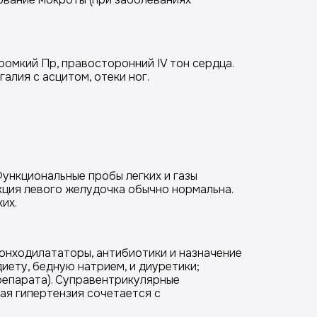
ромкий Пр, правосторонний IV тон сердца.
лия с асцитом, отеки ног.
Функциональные пробы легких и газы
кция левого желудочка обычно нормальна.
их.
ронходилататоры, антибиотики и назначение
иету, бедную натрием, и диуретики;
репарата). Суправентрикулярные
ная гипертензия сочетается с