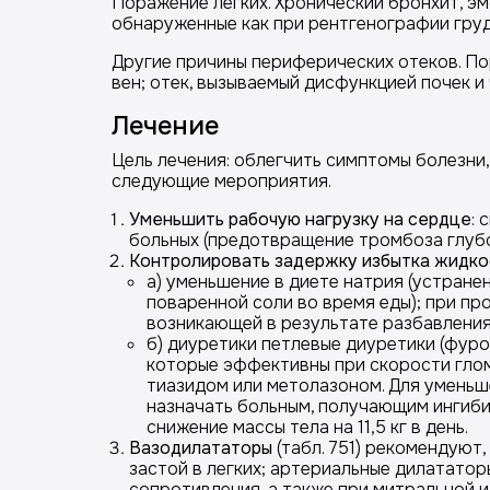
Поражение легких. Хронический бронхит, э
обнаруженные как при рентгенографии грудн
Другие причины периферических отеков. По
вен; отек, вызываемый дисфункцией почек и
Лечение
Цель лечения: облегчить симптомы болезни
следующие мероприятия.
Уменьшить рабочую нагрузку на сердце
: 
больных (предотвращение тромбоза глубо
Контролировать задержку избытка жидко
а) уменьшение в диете натрия (устране
поваренной соли во время еды); при пр
возникающей в результате разбавления,
б) диуретики петлевые диуретики (фуро
которые эффективны при скорости глом
тиазидом или метолазоном. Для уменьш
назначать больным, получающим ингиб
снижение массы тела на 11,5 кг в день.
Вазодилататоры
(табл. 751) рекомендуют
застой в легких; артериальные дилатато
сопротивления, а также при митральной 