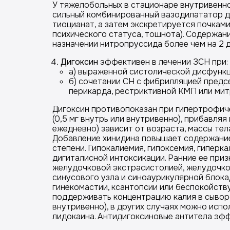
У тяжелобольных в стационаре внутривенн
сильный комбинированный вазодилататор д
тиоцианат, а затем экскретируется почкам
психического статуса, тошнота). Содержан
назначении нитропруссида более чем на 2 д
Дигоксин
эффективен в лечении ЗСН при:
а) выраженной систолической дисфункции
б) сочетании СН с фибрилляцией предс
перикарда, рестриктивной КМП или мит
Дигоксин противопоказан при гипертрофич
(0,5 мг внутрь или внутривенно), прибавляя
ежедневно) зависит от возраста, массы тел
Добавление хинидина повышает содержание 
степени. Гипокалиемия, гипоксемия, гиперк
дигиталисной интоксикации. Ранние ее приз
желудочковой экстрасистолией, желудочко
синусового узла и синоаурикулярной блока
гинекомастии, ксантопсии или беспокойств
поддерживать концентрацию калия в сыворо
внутривенно), в других случаях можно исп
лидокаина. Антидигоксиновые антитела эфф