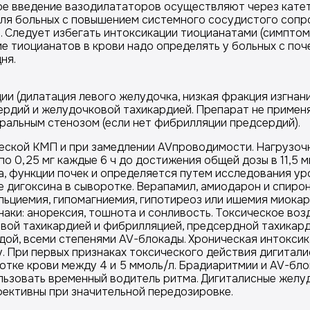
ое введение вазодилататоров осуществляют через катет
ля больных с повышением системного сосудистого сопр
и. Следует избегать интоксикации тиоцианатами (симпто
ие тиоцианатов в крови надо определять у больных с по
ня.
 (дилатация левого желудочка, низкая фракция изгнания,
ердий и желудочковой тахикардией. Препарат не примен
ральным стенозом (если нет фибрилляции предсердий).
еской КМП и при замедлении AVпроводимости. Нагрузочн
 по 0,25 мг каждые 6 ч до достижения общей дозы в 11,5
а, функции почек и определяется путем исследования ур
дигоксина в сыворотке. Верапамил, амиодарон и спирон
альциемия, гипомагниемия, гипотиреоз или ишемия миока
наки: анорексия, тошнота и сонливость. Токсическое во
вой тахикардией и фибрилляцией, предсердной тахикард
дой, всеми степенями AV-блокады. Хроническая интоксик
у. При первых признаках токсического действия дигитали
тке крови между 4 и 5 ммоль/л. Брадиаритмии и AV-блок
ользовать временный водитель ритма. Дигиталисные жел
ективны при значительной передозировке.