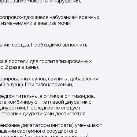
бразование мокроты и нарушения,
не сопровождающиеся набуханием яремных
 изменениями в анализе мочи.
вания сердца. Необходимо выполнить
ха в постели для госпитализированных
2 раза в день).
ервированных супов, свинины, добавления
l в день). При гипонатриемии,
редпочтительны, в отличие от тиазидов,
кта комбинируют петлевой диуретик с
диуретики. Последние не следует
 терапии диуретиками достигается
 Венозные дилататоры (нитраты) уменьшают
вышении системного сосудистого
рованные (артериальные и венозные)