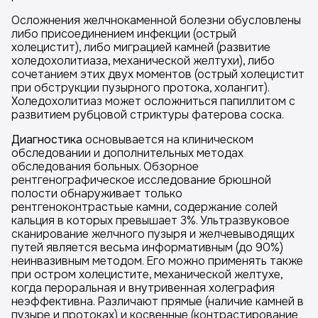
Осложнения желчнокаменной болезни обусловлены
либо присоединением инфекции (острый
холецистит), либо миграцией камней (развитие
холедохолитиаза, механической желтухи), либо
сочетанием этих двух моментов (острый холецистит
при обструкции пузырного протока, холангит).
Холедохолитиаз может осложниться папиллитом с
развитием рубцовой стриктуры фатерова соска.
Диагностика
основывается на клиническом
обследовании и дополнительных методах
обследования больных. Обзорное
рентгенографическое исследование брюшной
полости обнаруживает только
рентгеноконтрастьые камни, содержание солей
кальция в которых превышает 3%. Ультразвуковое
сканирование желчного пузыря и желчевыводящих
путей является весьма информативным (до 90%)
неинвазивным методом. Его можно применять также
при остром холецистите, механической желтухе,
когда пероральная и внутривенная холеграфия
неэффективна. Различают прямые (наличие камней в
пузыре и протоках) и косвенные (контрастирование