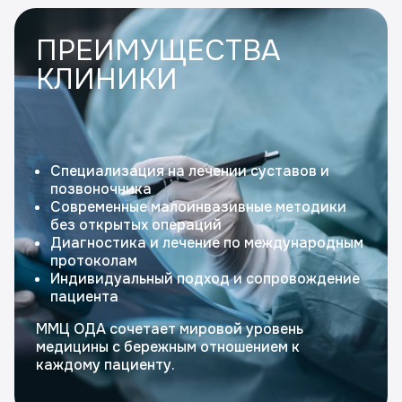
ПРЕИМУЩЕСТВА
КЛИНИКИ
Специализация на лечении суставов и
позвоночника
Современные малоинвазивные методики
без открытых операций
Диагностика и лечение по международным
протоколам
Индивидуальный подход и сопровождение
пациента
ММЦ ОДА сочетает мировой уровень
медицины с бережным отношением к
каждому пациенту.