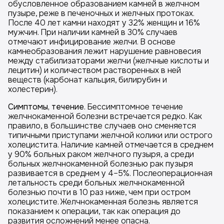
обусловленное образованием камней в желчном
пузыре, реже в печеночных и желчных протоках.
После 40 лет камни находят у 32% женщин и 16%
мужчин. При наличии камней в 30% случаев
отмечают инфицирование желчи. В основе
камнеобразования лежит нарушение равновесия
между стабилизаторами желчи (желчные кислоты и
лецитин) и количеством растворенных в ней
веществ (карбонат кальция, билирубин и
холестерин).
Симптомы, течение
. Бессимптомное течение
желчнокаменной болезни встречается редко. Как
правило, в большинстве случаев оно сменяется
типичными приступами желчной колики или острого
холецистита. Наличие камней отмечается в среднем
у 90% больных раком желчного пузыря, а среди
больных желчнокаменной болезнью рак пузыря
развивается в среднем у 4–5%. Послеоперационная
летальность среди больных желчнокаменной
болезнью почти в 10 раз ниже, чем при остром
холецистите. Желчнокаменная болезнь является
показанием к операции, так как операция до
развития осложнений менее опасна.