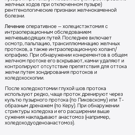
желчных ходов при отключенном пузыре)
рентгенологические признаки желчнокаменной
болезни.
Лечение
оперативное — холецистэктомия с
интраоперационным обследованием
желчевыводящих путей. Последнее включает
осмотр, пальпацию, трансиллюминацию желчных
протоков, а также интраоперационную холанп/
юпрафию. При обнаружении конкрементов в общем
желчном протоке его вскрывают, камни удаляют и
контролируют отсутствие препятствия для оттока
желчи путем зондирования протоков и
холедохоскопии.
После холедохотомии глухой шов протока
используют редко, чаще проток дренируют через
культю пузырного протока (по Пиковскому) или Т-
образным дренажем (по Керу). При обнаружении
стриктуры холедоха и его расширении выше
сужения накладывают анастомоз (например,
холедоходуоденоанастомоз).