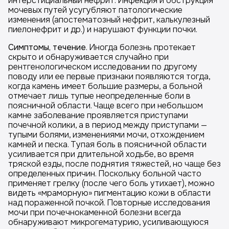
интерстициальный нефрит. Инфекция и обструкция
мочевых путей усугубляют патологические
изменения (апостематозный нефрит, калькулезный
пиелонефрит и др.) и нарушают функции почки.
Симптомы, течение
. Иногда болезнь протекает
скрыто и обнаруживается случайно при
рентгенологическом исследовании по другому
поводу или ее первые признаки появляются тогда,
когда камень имеет большие размеры, а больной
отмечает лишь тупые неопределенные боли в
поясничной области. Чаще всего при небольшом
камне заболевание проявляется приступами
почечной колики, а в период между приступами —
тупыми болями, изменениями мочи, отхождением
камней и песка. Тупая боль в поясничной области
усиливается при длительной ходьбе, во время
тряской езды, после поднятия тяжестей, но чаще без
определенных причин. Поскольку больной часто
применяет грелку (после чего боль утихает), можно
видеть «мраморную» пигментацию кожи в области
над пораженной почкой. Повторные исследования
мочи при почечнокаменной болезни всегда
обнаруживают микрогематурию, усиливающуюся