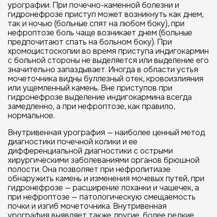
урографии. При почечно-каменной болезни и
гидронефрозе приступ может возникнуть как днем,
так и ночью (больные спят на любом боку), при
нефроптозе боль чаще возникает днем (больные
предпочитают спать на больном боку). При
хромоцистоскопии во время приступа индигокармин
с больной стороны не выделяется или выделение его
значительно запаздывает. Иногда в области устья
мочеточника видны буллезный отек, кровоизлияния
или ущемленный камень. Вне приступов при
гидронефрозе выделение индигокармина всегда
замедленно, а при нефроптозе, как правило,
нормальное.
Внутривенная урография — наиболее ценный метод
диагностики почечной колики и ее
дифференциальной диагностики с острыми
хирургическими заболеваниями органов брюшной
полости. Она позволяет при нефролитиазе
обнаружить камень и изменения мочевых путей, при
гидронефрозе — расширение лоханки и чашечек, а
при нефроптозе — патологическую смещаемость
почки и изгиб мочеточника. Внутривенная
урография выявляет также другие, более редкие