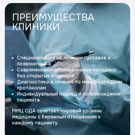
ПРЕИМУЩЕСТВА
КЛИНИКИ
Специализация на лечении суставов и
позвоночника
Современные малоинвазивные методики
без открытых операций
Диагностика и лечение по международным
протоколам
Индивидуальный подход и сопровождение
пациента
ММЦ ОДА сочетает мировой уровень
медицины с бережным отношением к
каждому пациенту.