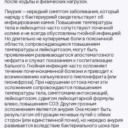
после ходьбы и физических нагрузок.
Пиурия — нередкий симптом заболевания, который
наряду с бактериурией свидетельствует об
инфицировании камня. Повышение температуры
тела и лейкоцитоз часто сопутствуют почечной
колике и не всегда обусловлены гнойной инфекцией.
Но длительно не купируемые боли в поясничной
области, сопровождающиеся повышением
температуры и лейкоцитозом, могут быть
проявлением развивающегося апостематозного
нефрита и служат показанием к госпитализации
бального. Гнойная инфекция часто осложняет
течение почечнокаменной болезни и приводит к
возникновению капькулезного пиелонефрита (или
пионефроза). При нарушении оттока мочи эти
осложнения сопровождаются повышением
температуры тела, симптомами интоксикаций,
лейкоцитозом, сдвигом лейкоцитарной формулы
влево, повышением СОЭ. Другим грозным
осложнением является анурия. Она может быть
результатом обтурации мочевых путей с обеих
сторон (или единственной почки), но нередко анурия
развивается вследствие бактериального шока при