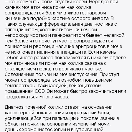
— конкременты, сопи, сгустки крови. Нередко при
камнях мочеточника почечная колика
сопровождается болями в животе, парезом
кишечника подобно картине острого живота. В
таких случаях дифференциальная диагностика с
аппендицитом, холециститом, кишечной
непроходимостью и панкреатитом бывает нелегкой,
тем более что приступ часто сопровождается
тошнотой и рвотой, а наличие эритроцитов в моче
не исключает наличия аппендицита. Если камень
небольшого размера локализуется в нижнем отделе
мочеточника или почечная колика связана с
отхождением песка, то возникают частые,
болезненные позывы на мочеиспускание. Приступ
может сопровождаться ознобом, повышением
температуры, тахикардией, лейкоцитозом,
повышением СОЭ. Он может быстро закончиться или
продолжаться много часов.
Диагноз
почечной колики ставят на основании
характерной локализации и иррадиации боли,
усиливающейся при пальпации и поколачивании в
области почки, на основании изменений мочи,
данных хромоцистоскопии и внутривенной