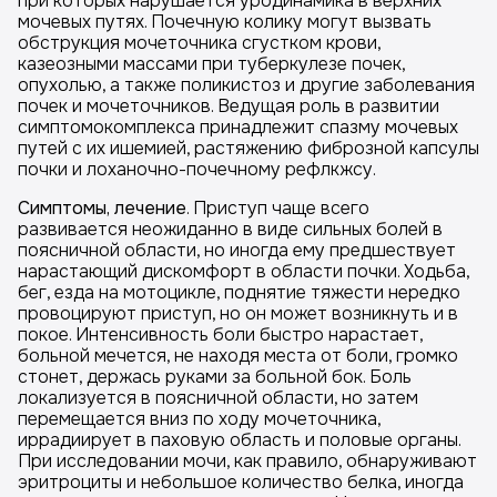
при которых нарушается уродинамика в верхних
мочевых путях. Почечную колику могут вызвать
обструкция мочеточника сгустком крови,
казеозными массами при туберкулезе почек,
опухолью, а также поликистоз и другие заболевания
почек и мочеточников. Ведущая роль в развитии
симптомокомплекса принадлежит спазму мочевых
путей с их ишемией, растяжению фиброзной капсулы
почки и лоханочно-почечному рефлкжсу.
Симптомы, лечение
. Приступ чаще всего
развивается неожиданно в виде сильных болей в
поясничной области, но иногда ему предшествует
нарастающий дискомфорт в области почки. Ходьба,
бег, езда на мотоцикле, поднятие тяжести нередко
провоцируют приступ, но он может возникнуть и в
покое. Интенсивность боли быстро нарастает,
больной мечется, не находя места от боли, громко
стонет, держась руками за больной бок. Боль
локализуется в поясничной области, но затем
перемещается вниз по ходу мочеточника,
иррадиирует в паховую область и половые органы.
При исследовании мочи, как правило, обнаруживают
эритроциты и небольшое количество белка, иногда