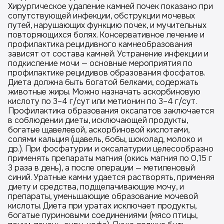
Хирургическое удаление камней почек показано при
сопутствующей инфекции, обструкции мочевых
путей, нарушающих функцию почек, и мучительных
повторяющихся болях. Консервативное лечение и
профилактика рецидивного камнеобразования
зависят от состава камней. Устранение инфекции и
подкисление мочи — основные мероприятия по
профилактике рецидивов образования фосфатов.
Диета должна быть богатой белками, содержать
животные жиры. Можно назначать аскорбиновую
кислоту по 3–4 г/сут или метионин по 3–4 г/сут.
Профилактика образования оксалатов заключается
в соблюдении диеты, исключающей продукты,
богатые щавелевой, аскорбиновой кислотами,
солями кальция (щавель, бобы, шоколад, молоко и
др.). При фосфатурии и оксалатурии целесообразно
применять препараты магния (окись магния по 0,15 г
3 раза в день), а после операции — метиленовый
синий. Уратные камни удается растворять, применяя
диету и средства, подщелачивающие мочу, и
препараты, уменьшающие образование мочевой
кислоты. Диета при уратах исключает продукты,
богатые пуриновыми соединениями (мясо птицы,