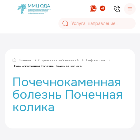
Главная
Справочник заболеваний
Нефрология
Почечнокаменная болезнь Почечная колика
Почечнокаменная
болезнь Почечная
колика