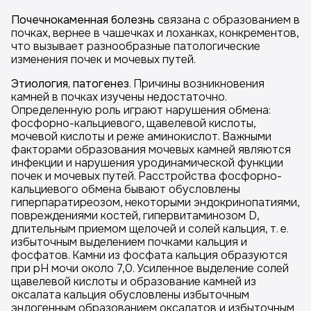
Почечнокаменная болезнь
связана с образованием в
почках, вернее в чашечках и лоханках, конкрементов,
что вызывает разнообразные патологические
изменения почек и мочевых путей.
Этиология, патогенез
. Причины возникновения
камней в почках изучены недостаточно.
Определенную роль играют нарушения обмена:
фосфорно-кальциевого, щавелевой кислоты,
мочевой кислоты и реже аминокислот. Важными
факторами образования мочевых камней являются
инфекции и нарушения уродинамической функции
почек и мочевых путей. Расстройства фосфорно-
кальциевого обмена бывают обусловлены
гиперпаратиреозом, некоторыми эндокринопатиями,
повреждениями костей, гипервитаминозом D,
длительным приемом щелочей и солей кальция, т. е.
избыточным выделением почками кальция и
фосфатов. Камни из фосфата кальция образуются
при рН мочи около 7,0. Усиленное выделение солей
щавелевой кислоты и образование камней из
оксалата кальция обусловлены избыточным
эндогенным образованием оксалатов и избыточным