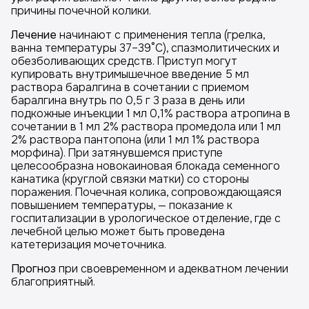
причины почечной колики.
Лечение
начинают с применения тепла (грелка,
ванна температуры 37–39°С), спазмолитических и
обезболивающих средств. Приступ могут
купировать внутримышечное введение 5 мл
раствора баралгина в сочетании с приемом
баралгина внутрь по 0,5 г 3 раза в день или
подкожные инъекции 1 мл 0,1% раствора атропина в
сочетании в 1 мл 2% раствора промедола или 1 мл
2% раствора пантопона (или 1 мл 1% раствора
морфина). При затянувшемся приступе
целесообразна новокаиновая блокада семенного
канатика (круглой связки матки) со стороны
поражения. Почечная колика, сопровождающаяся
повышением температуры, — показание к
госпитализации в урологическое отделение, где с
лечебной целью может быть проведена
катетеризация мочеточника.
Прогноз
при своевременном и адекватном лечении
благоприятный.