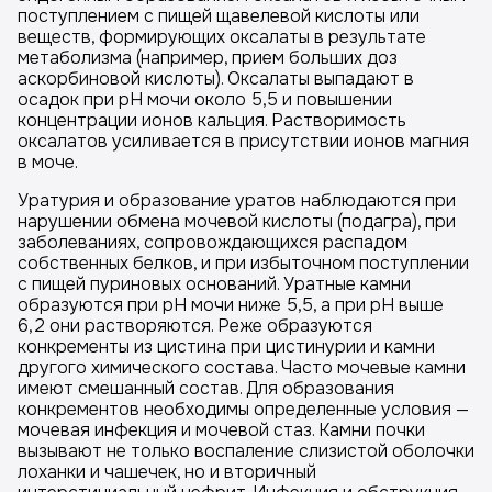
поступлением с пищей щавелевой кислоты или
веществ, формирующих оксалаты в результате
метаболизма (например, прием больших доз
аскорбиновой кислоты). Оксалаты выпадают в
осадок при рН мочи около 5,5 и повышении
концентрации ионов кальция. Растворимость
оксалатов усиливается в присутствии ионов магния
в моче.
Уратурия и образование уратов наблюдаются при
нарушении обмена мочевой кислоты (подагра), при
заболеваниях, сопровождающихся распадом
собственных белков, и при избыточном поступлении
с пищей пуриновых оснований. Уратные камни
образуются при рН мочи ниже 5,5, а при рН выше
6,2 они растворяются. Реже образуются
конкременты из цистина при цистинурии и камни
другого химического состава. Часто мочевые камни
имеют смешанный состав. Для образования
конкрементов необходимы определенные условия —
мочевая инфекция и мочевой стаз. Камни почки
вызывают не только воспаление слизистой оболочки
лоханки и чашечек, но и вторичный