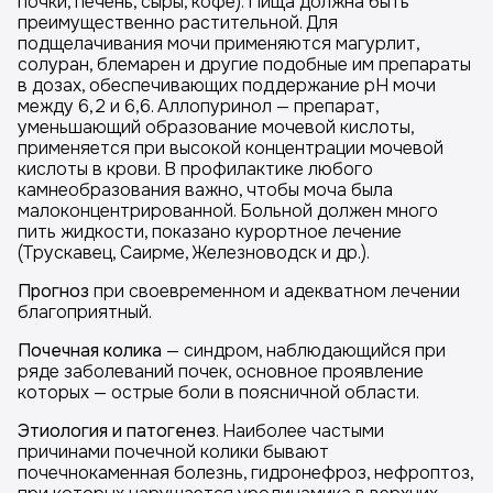
почки, печень, сыры, кофе). Пища должна быть
преимущественно растительной. Для
подщелачивания мочи применяются магурлит,
солуран, блемарен и другие подобные им препараты
в дозах, обеспечивающих поддержание рН мочи
между 6,2 и 6,6. Аллопуринол — препарат,
уменьшающий образование мочевой кислоты,
применяется при высокой концентрации мочевой
кислоты в крови. В профилактике любого
камнеобразования важно, чтобы моча была
малоконцентрированной. Больной должен много
пить жидкости, показано курортное лечение
(Трускавец, Саирме, Железноводск и др.).
Прогноз
при своевременном и адекватном лечении
благоприятный.
Почечная колика
— синдром, наблюдающийся при
ряде заболеваний почек, основное проявление
которых — острые боли в поясничной области.
Этиология и патогенез
. Наиболее частыми
причинами почечной колики бывают
почечнокаменная болезнь, гидронефроз, нефроптоз,