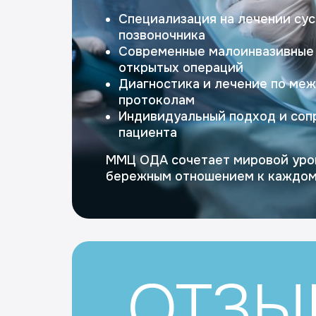
Специализация на лечении сус
позвоночника
Современные малоинвазивные
открытых операций
Диагностика и лечение по ме
протоколам
Индивидуальный подход и со
пациента
ММЦ ОДА сочетает мировой уро
бережным отношением к каждом
ОТЗЫ