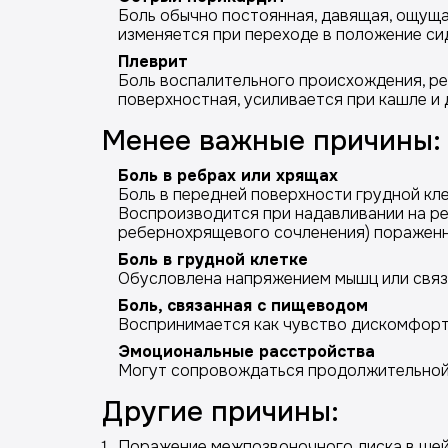
Боль обычно постоянная, давящая, ощущае
изменяется при переходе в положение си
Плеврит
Боль воспалительного происхождения, ре
поверхностная, усиливается при кашле и 
Менее важные причины:
Боль в ребрах или хрящах
Боль в передней поверхности грудной кле
Воспроизводится при надавливании на р
ребернохрящевого сочленения) пораженны
Боль в грудной клетке
Обусловлена напряжением мышц или связо
Боль, связанная с пищеводом
Воспринимается как чувство дискомфорта
Эмоциональные расстройства
Могут сопровождаться продолжительной 
Другие причины:
Поражение межпозвоночного диска в шей