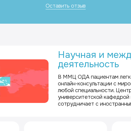
отзывчивый человек. Желаю вам
сказ
крепкого здоровья, благополучия
Оставить отзыв
свое
и дальнейших успехов в вашем
у ме
благородном деле!
спин
были
актив
отсу
не о
дейс
Прод
реко
Научная и меж
благ
то, 
деятельность
Боль
В ММЦ ОДА пациентам легк
онлайн-консультации с мир
любой специальности. Центр
университетской кафедрой 
сотрудничает с иностранным