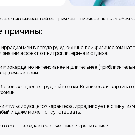
езностью вызвавшей ее причины отмечена лишь слабая з
е причины:
 иррадиацией в левую руку; обычно при физическом напря
 значим эффект от нитроглицерина и отдыха.
миокарда, но интенсивнее и длительнее (приблизительно
V сердечные тоны.
 боковых отделах грудной клетки. Клиническая картина 
ксемии.
ки «пульсирующего» характера, иррадиирует в спину, из
абый и даже может отсутствовать.
асто сопровождается отчетливой крепитацией.