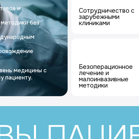
тавов и
Сотрудничество с
зарубежными
 методики без
клиниками
ждународным
провождение
Безоперационное
вень медицины с
лечение и
у пациенту.
малоинвазивные
методики
ВЫ ПАЦИ