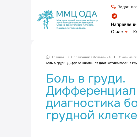
Задать во
Направлени
О нас
К
Главная
Справочник заболеваний
Основные с
Боль в груди. Дифференциальная диагностика болей в гр
Боль в груди.
Дифференциал
диагностика бо
грудной клетк