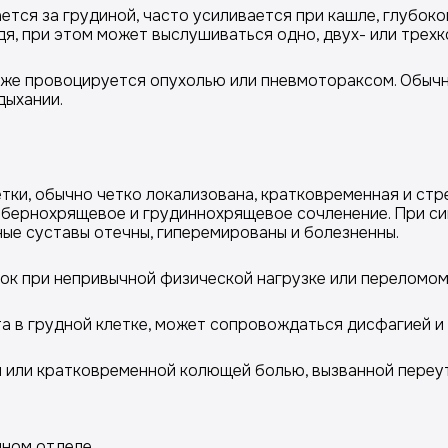
тся за грудиной, часто усиливается при кашле, глубоко
дя, при этом может выслушиваться одно, двух- или трех
же провоцируется опухолью или пневмотораксом. Обычн
дыхании.
тки, обычно четко локализована, кратковременная и стр
ебернохрящевое и грудиннохрящевое сочленение. При си
е суставы отечны, гиперемированы и болезненны.
к при непривычной физической нагрузке или переломом 
 в грудной клетке, может сопровождаться дисфагией и 
или кратковременной колющей болью, вызванной переу
ном отделе.