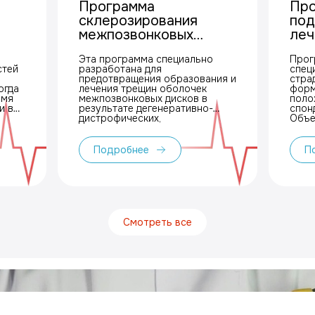
Программа
Про
склерозирования
по
межпозвонковых
леч
дисков
анк
Эта программа специально
Прог
спо
стей
разработана для
спец
Бех
предотвращения образования и
стра
огда
лечения трещин оболочек
Рей
форм
емя
межпозвонковых дисков в
поло
псо
результате дегенеративно-
спон
спо
дистрофических,
Объе
воспалительных и
комп
травматических повреждениях
сфок
позвоночника.
экст
Подробнее
П
волновой 
меди
позв
прив
прак
пациен
ежег
Смотреть все
курс
тера