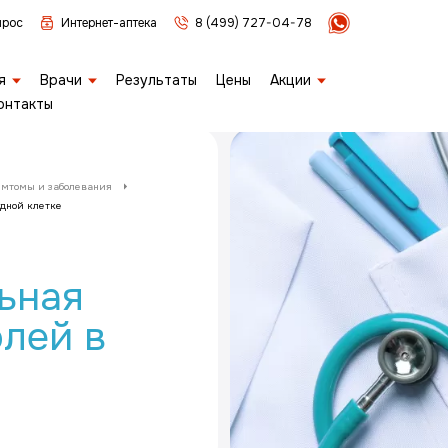
прос
Интернет-аптека
8 (499) 727-04-78
я
Врачи
Результаты
Цены
Акции
онтакты
имтомы и заболевания
удной клетке
ьная
лей в
е