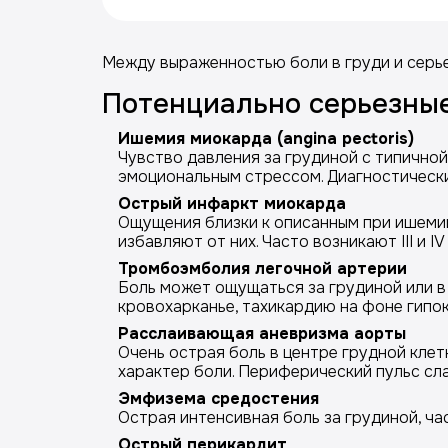
Между выраженностью боли в груди и серь
Потенциально серьезны
Ишемия миокарда (angina pectoris)
Чувство давления за грудиной с типичной
эмоциональным стрессом. Диагностически
Острый инфаркт миокарда
Ощущения близки к описанным при ишемии 
избавляют от них. Часто возникают III и I
Тромбоэмболия легочной артерии
Боль может ощущаться за грудиной или в
кровохарканье, тахикардию на фоне гипо
Расслаивающая аневризма аорты
Очень острая боль в центре грудной клет
характер боли. Периферический пульс сл
Эмфизема средостения
Острая интенсивная боль за грудиной, ч
Острый перикардит