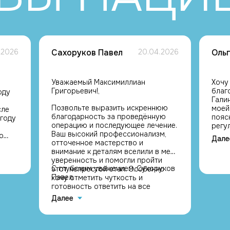
.2026
Сахоруков Павел
20.04.2026
Оль
Уважаемый Максимиллиан
Хочу
Григорьевич!,
благ
оду
Гали
Позвольте выразить искреннюю
моей
сле
благодарность за проведённую
пояс
 году
операцию и последующее лечение.
регу
Ваш высокий профессионализм,
прим
о
Дале
отточенное мастерство и
если
внимание к деталям вселили в меня
акти
уверенность и помогли пройти
пере
С глубоким уважением, Сухоруков
этот непростой этап. Особенно
особ
рачам
Павел.
хочу отметить чуткость и
норм
 и
готовность ответить на все
Оду 
вопросы — это значительно
прош
рей
Далее
облегчило восстановление.
резу
Спасибо за то, что вы не просто
ожид
высококлассный специалист, но и
лече