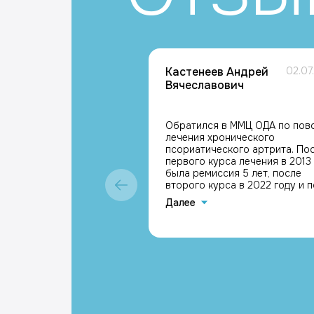
Кастенеев Андрей
02.07
Вячеславович
Обратился в ММЦ ОДА по пов
лечения хронического
псориатического артрита. По
первого курса лечения в 2013
была ремиссия 5 лет, после
второго курса в 2022 году и п
сегодняшний день (4 года)
Далее
ремиссия сохраняется.
Результатом доволен, с
благодарностью к лечащим в
Каримовой Галине Мазгаровне
Кравчику Максимиллиану
Григорьевичу, Кастенеев Анд
Вячеславович