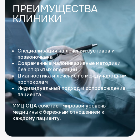
ПРЕИМУЩЕСТВА
КЛИНИКИ
Специализация на лечении суставов и
позвоночника
Современные малоинвазивные методики
без открытых операций
Диагностика и лечение по международным
протоколам
Индивидуальный подход и сопровождение
пациента
ММЦ ОДА сочетает мировой уровень
медицины с бережным отношением к
каждому пациенту.