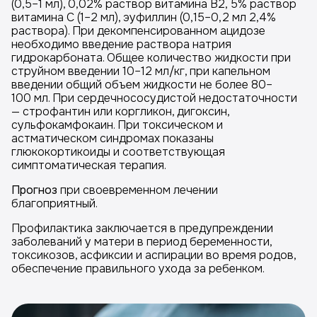
(0,5–1 мл), 0,02% раствор витамина В2, 5% раствор
витамина С (1–2 мл), эуфиллин (0,15–0,2 мл 2,4%
раствора). При декомпенсированном ацидозе
необходимо введение раствора натрия
гидрокарбоната. Общее количество жидкости при
струйном введении 10–12 мл/кг, при капельном
введении общий объем жидкости не более 80–
100 мл. При сердечнососудистой недостаточности
— строфантин или коргликон, дигоксин,
сульфокамфокаин. При токсическом и
астматическом синдромах показаны
глюкокортикоиды и соответствующая
симптоматическая терапия.
Прогноз
при своевременном лечении
благоприятный.
Профилактика заключается в предупреждении
заболеваний у матери в период беременности,
токсикозов, асфиксии и аспирации во время родов,
обеспечение правильного ухода за ребенком.