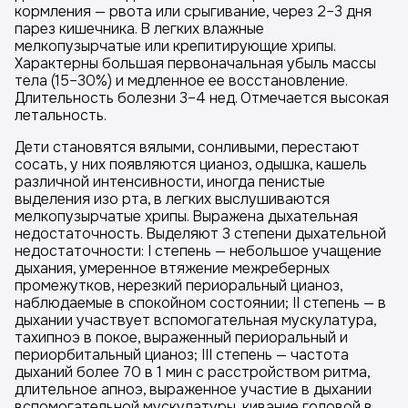
кормления — рвота или срыгивание, через 2–3 дня
парез кишечника. В легких влажные
мелкопузырчатые или крепитирующие хрипы.
Характерны большая первоначальная убыль массы
тела (15–30%) и медленное ее восстановление.
Длительность болезни 3–4 нед. Отмечается высокая
летальность.
Дети становятся вялыми, сонливыми, перестают
сосать, у них появляются цианоз, одышка, кашель
различной интенсивности, иногда пенистые
выделения изо рта, в легких выслушиваются
мелкопузырчатые хрипы. Выражена дыхательная
недостаточность. Выделяют 3 степени дыхательной
недостаточности: I степень — небольшое учащение
дыхания, умеренное втяжение межреберных
промежутков, нерезкий периоральный цианоз,
наблюдаемые в спокойном состоянии; II степень — в
дыхании участвует вспомогательная мускулатура,
тахипноэ в покое, выраженный периоральный и
периорбитальный цианоз; III степень — частота
дыханий более 70 в 1 мин с расстройством ритма,
длительное апноэ, выраженное участие в дыхании
вспомогательной мускулатуры, кивание головой в