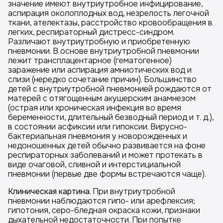
значение имеют внутриутробное инфицирование,
аспирация околоплодных вод, незрелость легочной
ткани, ателектазы, расстройство кровообращения в
легких, респираторный дистресс-синдром.
Различают внутриутробную и приобретенную
пневмонии. В основе внутриутробной пневмонии
лежит трансплацентарное (гематогенное)
заражение или аспирация амниотических вод и
слизи (нередко сочетание причин). Большинство
детей с внутриутробной пневмонией рождаются от
матерей с отягощенным акушерским анамнезом
(острая или хроническая инфекция во время
беременности, длительный безводный период и т. д.),
в состоянии асфиксии или гипоксии. Вирусно-
бактериальная пневмония у новорожденных и
недоношенных детей обычно развивается на фоне
респираторных заболеваний и может протекать в
виде очаговой, сливной и интерстициальной
пневмонии (первые две формы встречаются чаще).
Клиническая картина
. При внутриутробной
пневмонии наблюдаются гипо- или арефлексия;
гипотония, серо-бледная окраска кожи, признаки
дыхательной недостаточности. При попытке