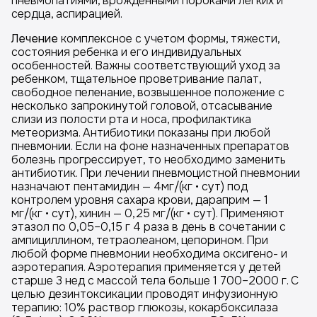
пневмопатиями, врожденными пороками легких и
сердца, аспирацией.
Лечение
комплексное с учетом формы, тяжести,
состояния ребенка и его индивидуальных
особенностей. Важны соответствующий уход за
ребенком, тщательное проветривание палат,
свободное пеленание, возвышенное положение с
несколько запрокинутой головой, отсасывание
слизи из полости рта и носа, профилактика
метеоризма. Антибиотики показаны при любой
пневмонии. Если на фоне назначенных препаратов
болезнь прогрессирует, то необходимо заменить
антибиотик. При лечении пневмоцистной пневмонии
назначают пентамидин — 4мг/(кг • сут) под
контролем уровня сахара крови, дараприм — 1
мг/(кг • сут), хинин — 0,25 мг/(кг • сут). Применяют
этазол по 0,05–0,15 г 4 раза в день в сочетании с
ампициллином, тетраолеаном, цепорином. При
любой форме пневмонии необходима оксигено- и
аэротерапия. Аэротерапия применяется у детей
старше 3 нед с массой тела больше 1 700–2000 г. С
целью дезинтоксикации проводят инфузионную
терапию: 10% раствор глюкозы, кокарбоксилаза