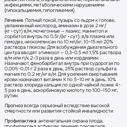
инфекциями, метаболическими нарушениями
(гипокальциемия, гипогликемия).
Лечение
. Полный покой, пузырь со льдом к голове,
увлажненный кислород, аминазин в дозе 2 мг/
(кг • сут) в/м, мочегонные — лазикс; маннитоп и
сорбитол внутрь по 0,5г/(кг • сут); в/в плазма или
гемодез, неокомпенсан по 10 мл/кг, 10–15 мл 20%
раствора глюкозы. Для возбуждения дыхательного
центра вводят этимизол — 0,3–0,5 мл 1,5% раствора
в/м или п/к 2–3 раза в день или кордиамин.
Назначают фенобарбитал внутрь при судорогах по
0,005–0,01 г 2 раза в день, 25% раствор сульфата
магния по 0,2 мг/кг в/м. Для усиления свертывания
крови назначают витамин К по 5–10 мг в день, 10%
раствор хлорида кальция по одной чайной ложке 4–
5 раз в день, аскорбиновую кислоту по 100–150 мг,
рутин.
Прогноз
всегда серьезный вследствие высокой
смертности или развития стойкой инвалидности.
Профилактика
: антенатапьная охрана плода,
профилактика асфиксии, лечение токсикозов.