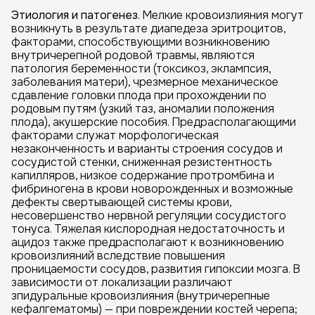
Этиология и патогенез
. Мелкие кровоизлияния могут
возникнуть в результате диапедеза эритроцитов,
факторами, способствующими возникновению
внутричерепной родовой травмы, являются
патология беременности (токсикоз, эклампсия,
заболевания матери), чрезмерное механическое
сдавление головки плода при прохождении по
родовым путям (узкий таз, аномалии положения
плода), акушерские пособия. Предрасполагающими
факторами служат морфологическая
незаконченность и варианты строения сосудов и
сосудистой стенки, сниженная резистентность
капилляров, низкое содержание протромбина и
фибриногена в крови новорожденных и возможные
дефекты свертывающей системы крови,
несовершенство нервной регуляции сосудистого
тонуса. Тяжелая кислородная недостаточность и
ацидоз также предрасполагают к возникновению
кровоизлияний вследствие повышения
проницаемости сосудов, развития гипоксии мозга. В
зависимости от локализации различают
зпидуральные кровоизлияния (внутричерепные
кефалгематомы) — при повреждении костей черепа;