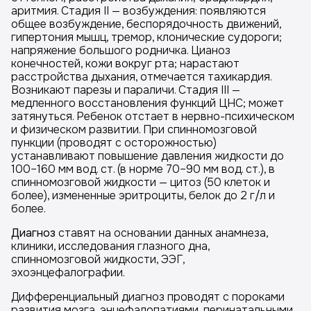
аритмия. Стадия II — возбуждения: появляются
общее возбуждение, беспорядочность движений,
гипертония мышц, тремор, клонические судороги;
напряжение большого родничка. Цианоз
конечностей, кожи вокруг рта; нарастают
расстройства дыхания, отмечается тахикардия.
Возникают парезы и параличи. Стадия III —
медленного восстановления функций ЦНС; может
затянуться. Ребенок отстает в нервно-психическом
и физическом развитии. При спинномозговой
пункции (проводят с осторожностью)
устанавливают повышение давления жидкости до
100–160 мм вод. ст. (в норме 70–90 мм вод. ст.), в
спинномозговой жидкости — цитоз (50 клеток и
более), измененные эритроциты, белок до 2 г/л и
более.
Диагноз
ставят на основании данных анамнеза,
клиники, исследования глазного дна,
спинномозговой жидкости, ЭЭГ,
эхоэнцефалографии.
Дифференциальный диагноз проводят с пороками
развития мозга, энцефалопатиями, перинатальными