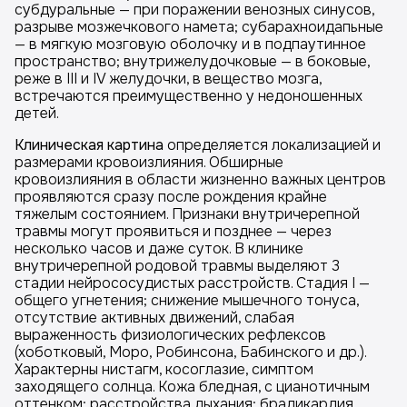
субдуральные — при поражении венозных синусов,
разрыве мозжечкового намета; субарахноидапьные
— в мягкую мозговую оболочку и в подпаутинное
пространство; внутрижелудочковые — в боковые,
реже в III и IV желудочки, в вещество мозга,
встречаются преимущественно у недоношенных
детей.
Клиническая картина
определяется локализацией и
размерами кровоизлияния. Обширные
кровоизлияния в области жизненно важных центров
проявляются сразу после рождения крайне
тяжелым состоянием. Признаки внутричерепной
травмы могут проявиться и позднее — через
несколько часов и даже суток. В клинике
внутричерепной родовой травмы выделяют 3
стадии нейрососудистых расстройств. Стадия I —
общего угнетения; снижение мышечного тонуса,
отсутствие активных движений, слабая
выраженность физиологических рефлексов
(хоботковый, Моро, Робинсона, Бабинского и др.).
Характерны нистагм, косоглазие, симптом
заходящего солнца. Кожа бледная, с цианотичным
оттенком; расстройства дыхания; брадикардия,