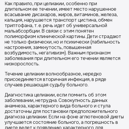
Как правило, при целиакии, особенно при
длительном ее течении, имеет место нарушенное
всасывание дисахаров, жиров, витаминов, железа,
кальция, нарушается транспорт цистина, обмен
триптофана, т. е. речь идет об универсальной
мальабсорбции. В связи с этим понятен
полиморфизм клинической картины. Дети страдают
не только физически, но и психически (лабильность
настроения, замкнутость, повышенная
возбудимость, негативизм). Важным признаком
заболевания при длительном его течении является
низкорослость.
Течение целиакии волнообразное, нередко
присоединяется вторичная инфекция, в ряде
случаев решающая судьбу больного.
Диагностика целиакии, если помнить об этом
заболевании, нетрудна. Совокупность данных
анамнеза, характерного вида больного и стула
достаточны для постановки предположительного
диагноза целиакии. Если на фоне аглютеновой диеты
улучшается состояние больного, а погрешность в
диете ведет к появлению характерного для