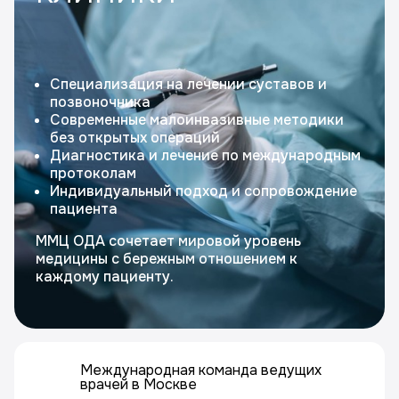
Специализация на лечении суставов и
позвоночника
Современные малоинвазивные методики
без открытых операций
Диагностика и лечение по международным
протоколам
Индивидуальный подход и сопровождение
пациента
ММЦ ОДА сочетает мировой уровень
медицины с бережным отношением к
каждому пациенту.
Международная команда ведущих
врачей в Москве