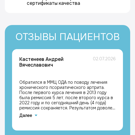
сертификаты качества
ОТЗЫВЫ ПАЦИЕНТОВ
Кастенеев Андрей
02.07.2026
Вячеславович
Обратился в ММЦ ОДА по поводу лечения
хронического псориатического артрита.
После первого курса лечения в 2013 году
была ремиссия 5 лет, после второго курса в
2022 году и по сегодняшний день (4 года)
ремиссия сохраняется. Результатом доволен,
с благодарностью к лечащим врачам
Далее
Каримовой Галине Мазгаровне и Кравчику
Максимиллиану Григорьевичу, Кастенеев
Андрей Вячеславович