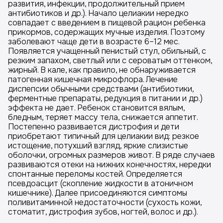
развития, инфекции, продолжительный прием
антибиотиков и др.). Начало целиакии нередко
совпадает с введением в пищевой рацион ребенка
прикормов, содержащих мучные изделия. Поэтому
заболевают чаще дети в возрасте 6–12 мес.
Появляется учащенный пенистый стул, обильный, с
резким запахом, светлый или с сероватым оттенком,
жирный. В кале, как правило, не обнаруживается
патогенная кишечная микрофлора. Лечение
диспепсии обычными средствами (антибиотики,
ферментные препараты, редукция в питании и др.)
эффекта не дает. Ребенок становится вялым,
бледным, теряет массу тела, снижается аппетит.
Постепенно развивается дистрофия и дети
приобретают типичный для целиакии вид: резкое
истощение, потухший взгляд, яркие слизистые
оболочки, огромных размеров живот. В ряде случаев
развиваются отеки на нижних конечностях, нередки
спонтанные переломы костей. Определяется
псевдоасцит (скопление жидкости в атоничном
кишечнике). Далее присоединяются симптомы
поливитаминной недостаточности (сухость кожи,
стоматит, дистрофия зубов, ногтей, волос и др.).