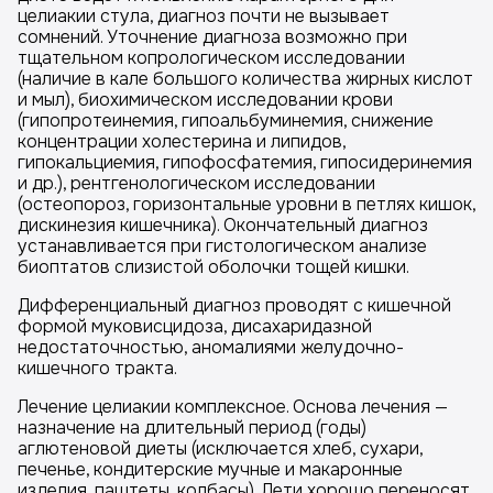
целиакии стула, диагноз почти не вызывает
сомнений. Уточнение диагноза возможно при
тщательном копрологическом исследовании
(наличие в кале большого количества жирных кислот
и мыл), биохимическом исследовании крови
(гипопротеинемия, гипоальбуминемия, снижение
концентрации холестерина и липидов,
гипокальциемия, гипофосфатемия, гипосидеринемия
и др.), рентгенологическом исследовании
(остеопороз, горизонтальные уровни в петлях кишок,
дискинезия кишечника). Окончательный диагноз
устанавливается при гистологическом анализе
биоптатов слизистой оболочки тощей кишки.
Дифференциальный диагноз проводят с кишечной
формой муковисцидоза, дисахаридазной
недостаточностью, аномалиями желудочно-
кишечного тракта.
Лечение целиакии комплексное. Основа лечения —
назначение на длительный период (годы)
аглютеновой диеты (исключается хлеб, сухари,
печенье, кондитерские мучные и макаронные
изделия, паштеты, колбасы). Дети хорошо переносят