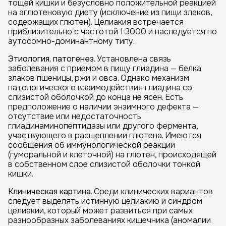
тощей кишки и безусловно положительной реакцией
на аглютеновую диету (исключение из пищи злаков,
содержащих глютен). Целиакия встречается
приблизительно с частотой 1:3000 и наследуется по
аутосомно-доминантному типу.
Этиология, патогенез
. Установлена связь
заболевания с приемом в пищу глиадина — белка
злаков пшеницы, ржи и овса. Однако механизм
патологического взаимодействия глиадина со
слизистой оболочкой до конца не ясен. Есть
предположение о наличии энзимного дефекта —
отсутствие или недостаточность
глиадинаминопептидазы или другого фермента,
участвующего в расщеплении глютена. Имеются
сообщения об иммунологической реакции
(гуморальной и клеточной) на глютен, происходящей
в собственном слое слизистой оболочки тонкой
кишки.
Клиническая картина
. Среди клинических вариантов
следует выделять истинную целиакию и синдром
целиакии, который может развиться при самых
разнообразных заболеваниях кишечника (аномалии