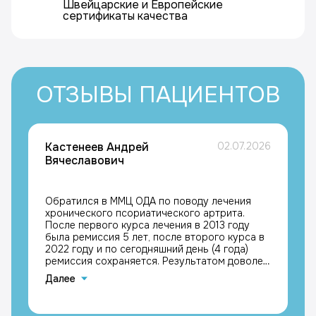
Швейцарские и Европейские
сертификаты качества
ОТЗЫВЫ ПАЦИЕНТОВ
Кастенеев Андрей
02.07.2026
Вячеславович
Обратился в ММЦ ОДА по поводу лечения
хронического псориатического артрита.
После первого курса лечения в 2013 году
была ремиссия 5 лет, после второго курса в
2022 году и по сегодняшний день (4 года)
ремиссия сохраняется. Результатом доволен,
с благодарностью к лечащим врачам
Далее
Каримовой Галине Мазгаровне и Кравчику
Максимиллиану Григорьевичу, Кастенеев
Андрей Вячеславович