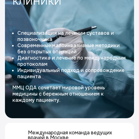
КЛИНИКИ
Специализация на лечении суставов и
позвоночника
Современные малоинвазивные методики
без открытых операций
Диагностика и лечение по международным
протоколам
Индивидуальный подход и сопровождение
пациента
ММЦ ОДА сочетает мировой уровень
медицины с бережным отношением к
каждому пациенту.
Международная команда ведущих
врачей в Москве