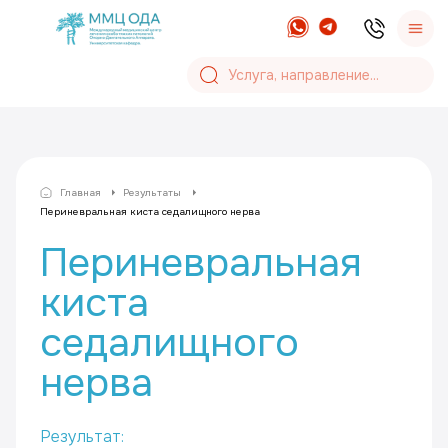
Главная
Результаты
Периневральная киста седалищного нерва
Периневральная
киста
седалищного
нерва
Результат: