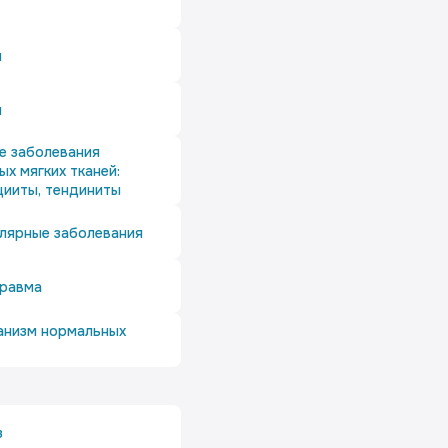
м
м
е заболевания
х мягких тканей:
цииты, тендиниты
лярные заболевания
травма
анизм нормальных
з