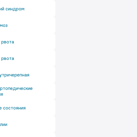
ий синдром
змоз
 рвота
 рвота
утричерепная
ортопедические
ия
е состояния
лии