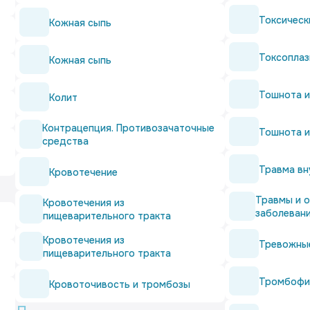
Токсическ
Кожная сыпь
Токсопла
Кожная сыпь
Тошнота и
Колит
Контрацепция. Противозачаточные
Тошнота и
средства
Травма вн
Кровотечение
Травмы и 
Кровотечения из
заболеван
пищеварительного тракта
Кровотечения из
Тревожны
пищеварительного тракта
Тромбофи
Кровоточивость и тромбозы