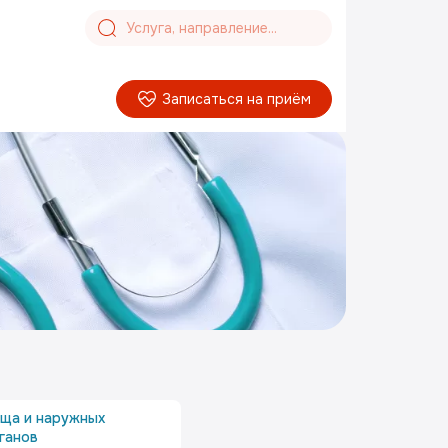
Записаться на приём
ища и наружных
ганов