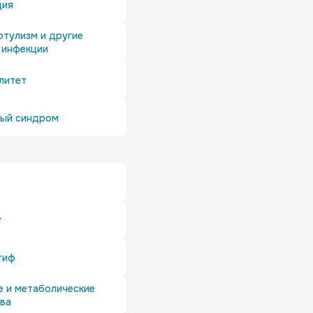
дия
отулизм и другие
 инфекции
литет
ый синдром
т
тиф
е и метаболические
ва