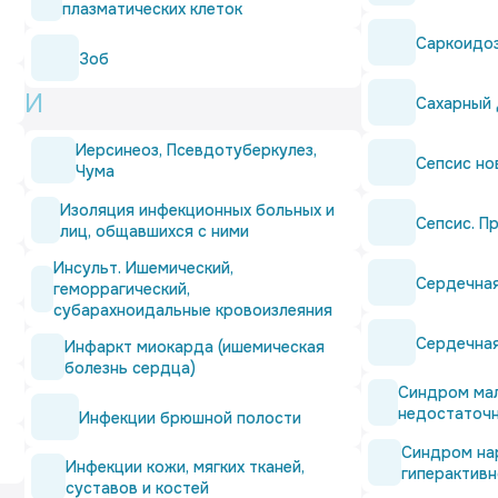
плазматических клеток
Саркоидо
Зоб
И
Сахарный 
Иерсинеоз, Псевдотуберкулез,
Сепсис н
Чума
Изоляция инфекционных больных и
Сепсис. П
лиц, общавшихся с ними
Инсульт. Ишемический,
Сердечная
геморрагический,
субарахноидальные кровоизлеяния
Сердечна
Инфаркт миокарда (ишемическая
болезнь сердца)
Синдром ма
недостаточ
Инфекции брюшной полости
Синдром на
Инфекции кожи, мягких тканей,
гиперактив
суставов и костей