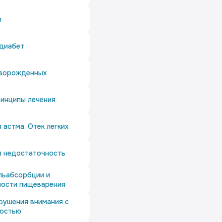
з
диабет
оворожденных
ринципы лечения
 астма. Отек легких
я недостаточность
льабсорбции и
ности пищеварения
рушения внимания с
ностью