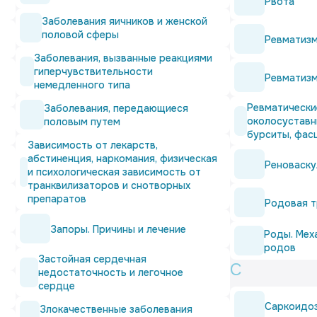
Рвота
Заболевания яичников и женской
половой сферы
Ревматиз
Заболевания, вызванные реакциями
гиперчувствительности
Ревматиз
немедленного типа
Ревматически
Заболевания, передающиеся
околосуставны
половым путем
бурситы, фас
Зависимость от лекарств,
абстиненция, наркомания, физическая
Реноваску
и психологическая зависимость от
транквилизаторов и снотворных
препаратов
Родовая 
Запоры. Причины и лечение
Роды. Мех
родов
Застойная сердечная
С
недостаточность и легочное
сердце
Саркоидо
Злокачественные заболевания