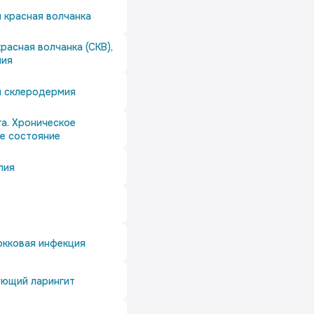
 красная волчанка
расная волчанка (СКВ),
мия
я склеродермия
а. Хроническое
е состояние
лия
кковая инфекция
ующий ларингит