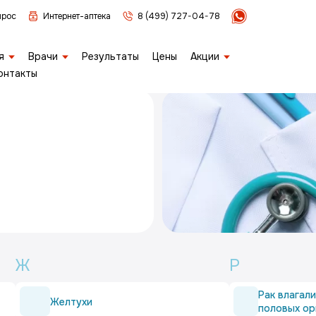
прос
Интернет-аптека
8 (499) 727-04-78
я
Врачи
Результаты
Цены
Акции
онтакты
Ж
Р
Рак влагал
Желтухи
половых ор