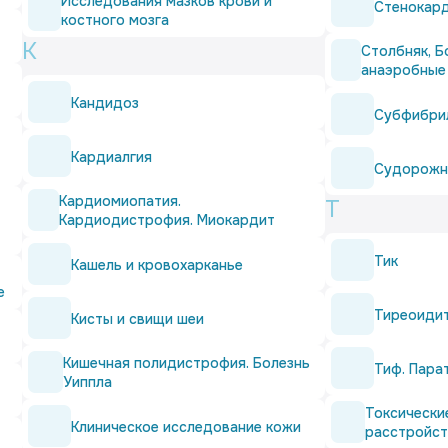
Исследования мазков крови и
Стенокар
костного мозга
К
Столбняк, Б
анаэробные
Кандидоз
Субфибри
Кардиалгия
Судорожн
Кардиомиопатия.
Т
Кардиодистрофия. Миокардит
Тик
Кашель и кровохарканье
е
Тиреоиди
Кисты и свищи шеи
Кишечная полидистрофия. Болезнь
Тиф. Пара
Уиппла
Токсически
Клиническое исследование кожи
расстройст