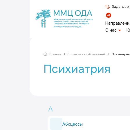
Задать во
Направлени
О нас
К
Главная
Справочник заболеваний
Психиатрия
Психиатрия
А
Абсцессы