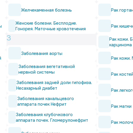
Желчекаменная болезнь
Рак горта
Женские болезни. Бесплодие.
ы
Рак кишеч
Гонорея. Маточные кровотечения
З
Рак кожи. 
карцинома
Заболевания аорты
й
Рак кожи.
Заболевания вегетативной
нервной системы
Рак косте
Заболевания задней доли гипофиза.
Несахарный диабет
Рак легког
Заболевания канальцевого
аппарата почек Нефрит
Рак матки
Заболевания клубочкового
аппарата почек. Гломерулонефрит
Рак молоч