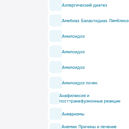
Аллергический диатез
Амебиаз. Балантидиаз. Лямблиоз
Амилоидоз
Амилоидоз
Амилоидоз
Амилоидоз почек
Анафилаксия и
посттранефузионные реакции
Аневризмы
Анемии. Причины и лечение