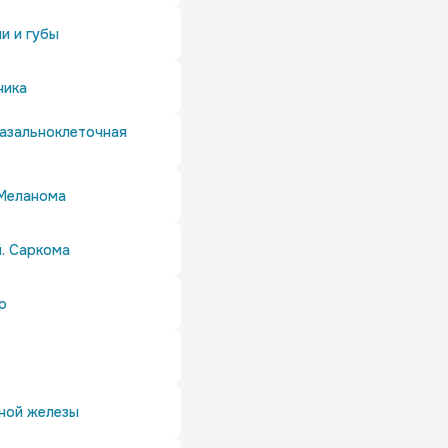
ни и губы
ника
Базальноклеточная
 Меланома
й. Саркома
о
ной железы