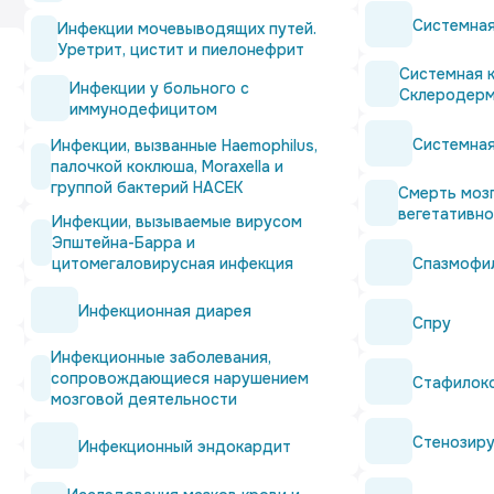
Системная
Инфекции мочевыводящих путей.
Уретрит, цистит и пиелонефрит
Системная к
Инфекции у больного с
Склеродер
иммунодефицитом
Системна
Инфекции, вызванные Haemophilus,
палочкой коклюша, Moraxella и
группой бактерий НАСЕК
Смерть мозг
вегетативно
Инфекции, вызываемые вирусом
Эпштейна-Барра и
Спазмофи
цитомегаловирусная инфекция
Инфекционная диарея
Спру
Инфекционные заболевания,
сопровождающиеся нарушением
Стафилоко
мозговой деятельности
Стенозир
Инфекционный эндокардит