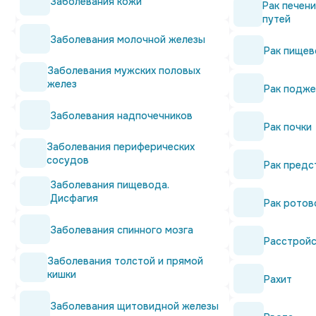
Заболевания кожи
Рак печен
путей
Заболевания молочной железы
Рак пищев
Заболевания мужских половых
желез
Рак подж
Заболевания надпочечников
Рак почки
Заболевания периферических
сосудов
Рак предс
Заболевания пищевода.
Дисфагия
Рак ротов
Заболевания спинного мозга
Расстройс
Заболевания толстой и прямой
кишки
Рахит
Заболевания щитовидной железы