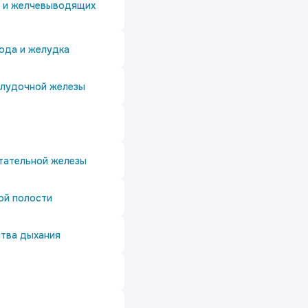
и и желчевыводящих
ода и желудка
елудочной железы
тательной железы
ой полости
тва дыхания